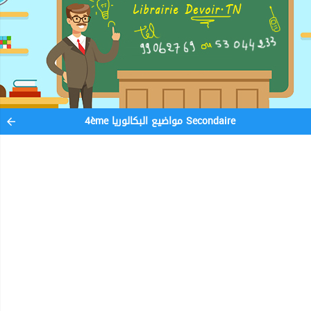
4ème مواضيع البكالوريا Secondaire