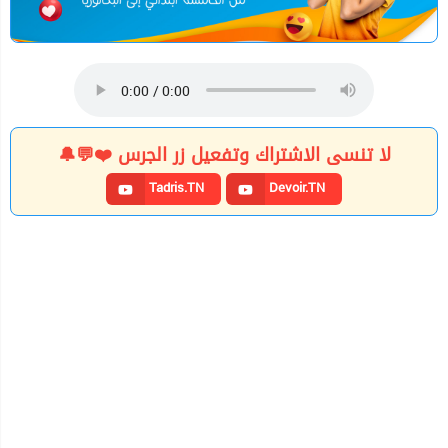
لا تنسى الاشتراك وتفعيل زر الجرس ❤️💬🔔
Tadris.TN
Devoir.TN