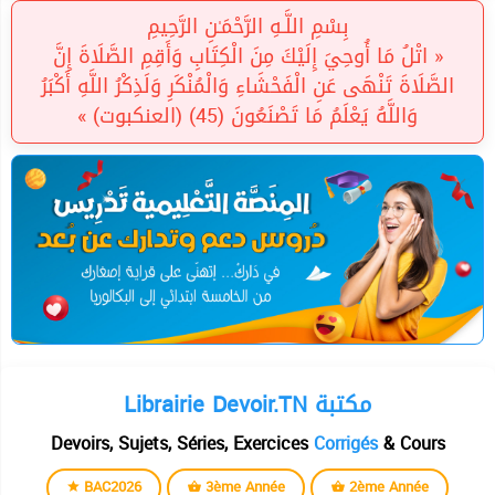
بِسْمِ اللَّـهِ الرَّحْمَـٰنِ الرَّحِيمِ
« اتْلُ مَا أُوحِيَ إِلَيْكَ مِنَ الْكِتَابِ وَأَقِمِ الصَّلَاةَ إِنَّ
الصَّلَاةَ تَنْهَى عَنِ الْفَحْشَاءِ وَالْمُنْكَرِ وَلَذِكْرُ اللَّهِ أَكْبَرُ
وَاللَّهُ يَعْلَمُ مَا تَصْنَعُونَ (45) (العنكبوت) »
Librairie Devoir.TN مكتبة
Devoirs, Sujets, Séries, Exercices
Corrigés
& Cours
BAC2026
3ème Année
2ème Année