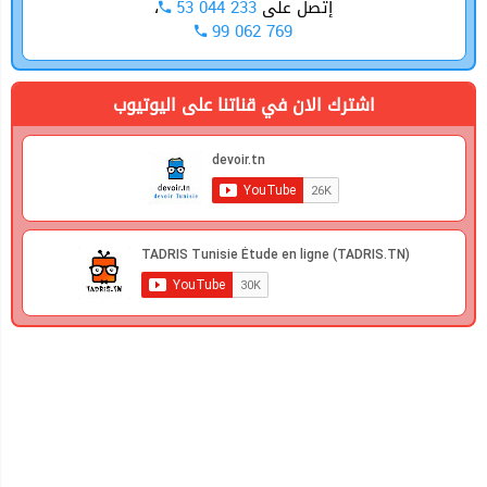
،
53 044 233
إتصل على
99 062 769
اشترك الان في قناتنا على اليوتيوب