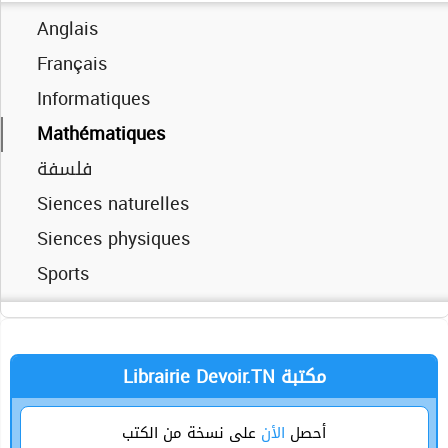
العربية
Anglais
Français
Français
Informatiques
Informatiques
Mathématiques
Mathématiques
فلسفة
فلسفة
Siences physiques
Siences naturelles
Technique
Siences physiques
Sports
Technique
Librairie Devoir.TN مكتبة
أحصل
الأن
على نسخة من الكتب