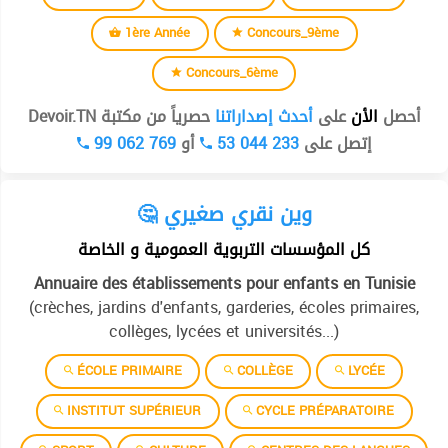
1ère Année
Concours_9ème
Concours_6ème
أحصل
الأن
على
أحدث إصداراتنا
حصرياً من مكتبة Devoir.TN
99 062 769
أو
53 044 233
إتصل على
🤔 وين نقري صغيري
كل المؤسسات التربوية العمومية و الخاصة
Annuaire des établissements pour enfants en Tunisie
(crèches, jardins d'enfants, garderies, écoles primaires,
collèges, lycées et universités...)
ÉCOLE PRIMAIRE
COLLÈGE
LYCÉE
INSTITUT SUPÉRIEUR
CYCLE PRÉPARATOIRE