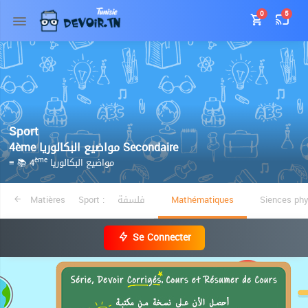
0
5
Sport
4ème مواضيع البكالوريا Secondaire
≡ 📚 4
مواضيع البكالوريا
ème
Matières
Sport :
فلسفة
Mathématiques
Siences ph
Se Connecter