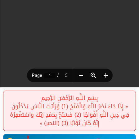
بِسْمِ اللَّـهِ الرَّحْمَـٰنِ الرَّحِيمِ
« إِذَا جَاءَ نَصْرُ اللَّهِ وَالْفَتْحُ (1) وَرَأَيْتَ النَّاسَ يَدْخُلُونَ
فِي دِينِ اللَّهِ أَفْوَاجًا (2) فَسَبِّحْ بِحَمْدِ رَبِّكَ وَاسْتَغْفِرْهُ
إِنَّهُ كَانَ تَوَّابًا (3) (النصر) »