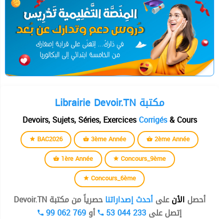
Librairie Devoir.TN مكتبة
Devoirs, Sujets, Séries, Exercices
Corrigés
& Cours
BAC2026
3ème Année
2ème Année
1ère Année
Concours_9ème
Concours_6ème
أحصل
الأن
على
أحدث إصداراتنا
حصرياً من مكتبة Devoir.TN
99 062 769
أو
53 044 233
إتصل على