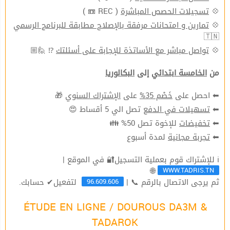
( REC 📼 )
تسجيلات الحصص المباشرة
💠
تمارين و امتحانات مرفقة بالإصلاح مطابقة للبرنامج الرسمي
💠
🇹🇳
⁉ 🙋🏼
تواصل مباشر مع الأساتذة للإجابة على أسئلتك
💠
من
الخامسة ابتدائي
إلى
البكالوريا
🎁
الإشتراك السنوي
على
خَصْم 35%
⬅ احصل على
تصل الي 5 أقساط 😍
تسهيلات في الدفع
⬅
للإخوة تصل 50% 👪
تخفيضات
⬅
لمدة أسبوع
تجربة مجانية
⬅
ℹ للإشتراك قوم بعملية التسجيل🔐 في الموقع |
WWW.TADRIS.TN
🌐
96.609.606
ثم يرجى الاتصال بالرقم 📞 |
لتفعيل✔ حسابك.
ÉTUDE EN LIGNE / DOUROUS DA3M &
TADAROK