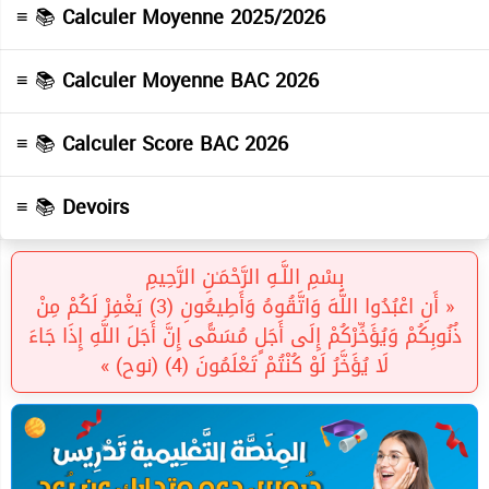
≡ 📚
Calculer Moyenne 2025/2026
≡ 📚
Calculer Moyenne BAC 2026
≡ 📚
Calculer Score BAC 2026
≡ 📚
Devoirs
بِسْمِ اللَّـهِ الرَّحْمَـٰنِ الرَّحِيمِ
« أَنِ اعْبُدُوا اللَّهَ وَاتَّقُوهُ وَأَطِيعُونِ (3) يَغْفِرْ لَكُمْ مِنْ
ذُنُوبِكُمْ وَيُؤَخِّرْكُمْ إِلَى أَجَلٍ مُسَمًّى إِنَّ أَجَلَ اللَّهِ إِذَا جَاءَ
لَا يُؤَخَّرُ لَوْ كُنْتُمْ تَعْلَمُونَ (4) (نوح) »