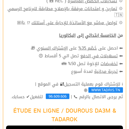
( REC 📼 )
تسجيلات الحصص المباشرة
💠
تمارين و امتحانات مرفقة بالإصلاح مطابقة للبرنامج الرسمي
💠
🇹🇳
⁉ 🙋🏼
تواصل مباشر مع الأساتذة للإجابة على أسئلتك
💠
من
الخامسة ابتدائي
إلى
البكالوريا
🎁
الإشتراك السنوي
على
خَصْم 35%
⬅ احصل على
تصل الي 5 أقساط 😍
تسهيلات في الدفع
⬅
للإخوة تصل 50% 👪
تخفيضات
⬅
لمدة أسبوع
تجربة مجانية
⬅
ℹ للإشتراك قوم بعملية التسجيل🔐 في الموقع |
WWW.TADRIS.TN
🌐
96.609.606
ثم يرجى الاتصال بالرقم 📞 |
لتفعيل✔ حسابك.
ÉTUDE EN LIGNE / DOUROUS DA3M &
TADAROK