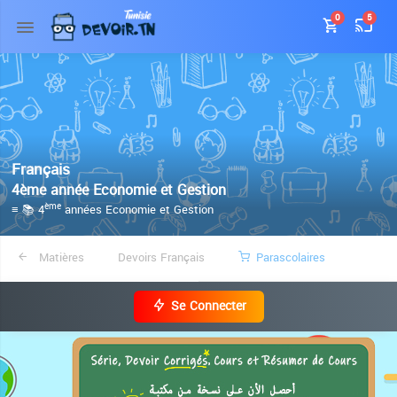
0
5
Français
4ème année Economie et Gestion
≡ 📚 4
années Economie et Gestion
ème
Matières
Devoirs Français
Parascolaires
Se Connecter