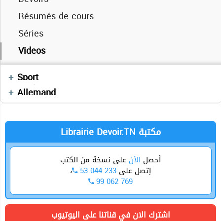
Résumés de cours
Séries
Cours
Cours
Videos
Cours
Devoirs
Devoirs
Enchainement
Géstion
Devoirs
Sport
Séries
Devoirs
Anglais
Allemand
Economie
Librairie Devoir.TN مكتبة
أحصل
الأن
على نسخة من الكتب
،
53 044 233
إتصل على
99 062 769
اشترك الان في قناتنا على اليوتيوب