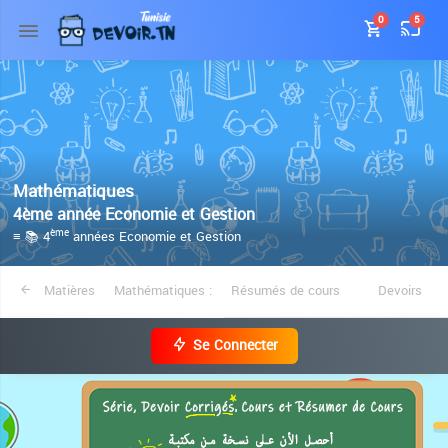
0
5
Mathématiques
4ème année Economie et Gestion
≡ 📚 4
années Economie et Gestion
ème
Matières
Mathématiques :
Résumés de cours
Devoirs
Se Connecter