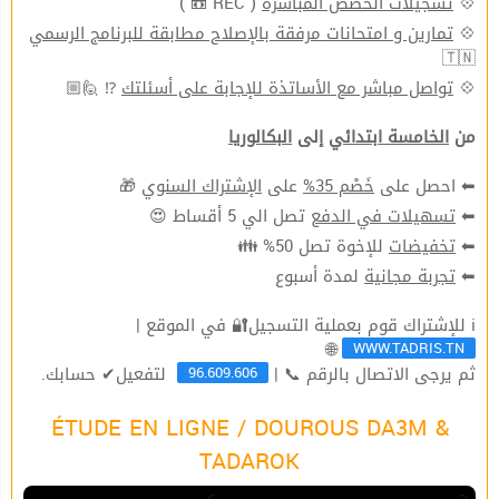
( REC 📼 )
تسجيلات الحصص المباشرة
💠
تمارين و امتحانات مرفقة بالإصلاح مطابقة للبرنامج الرسمي
💠
🇹🇳
⁉ 🙋🏼
تواصل مباشر مع الأساتذة للإجابة على أسئلتك
💠
من
الخامسة ابتدائي
إلى
البكالوريا
🎁
الإشتراك السنوي
على
خَصْم 35%
⬅ احصل على
تصل الي 5 أقساط 😍
تسهيلات في الدفع
⬅
للإخوة تصل 50% 👪
تخفيضات
⬅
لمدة أسبوع
تجربة مجانية
⬅
ℹ للإشتراك قوم بعملية التسجيل🔐 في الموقع |
WWW.TADRIS.TN
🌐
96.609.606
ثم يرجى الاتصال بالرقم 📞 |
لتفعيل✔ حسابك.
ÉTUDE EN LIGNE / DOUROUS DA3M &
TADAROK