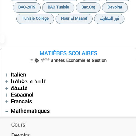
BAC-2019
BAC Tunisie
Bac.org
Devoirat
Tunisie Collège
Nour El Maaref
نور المعارف
MATIÈRES SCOLAIRES
ème
≡ 📚 4
années Economie et Gestion
Devoirs
Italien
Cours
دروس
تاريخ و جغرافيا
Devoirs
Devoirs
فلسفة
Cours
Cours
Espagnol
Sujets BAC PRATIQUE
Devoirs
Devoirs
Français
Informatique
العربية
Mathématiques
Cours
Devoirs