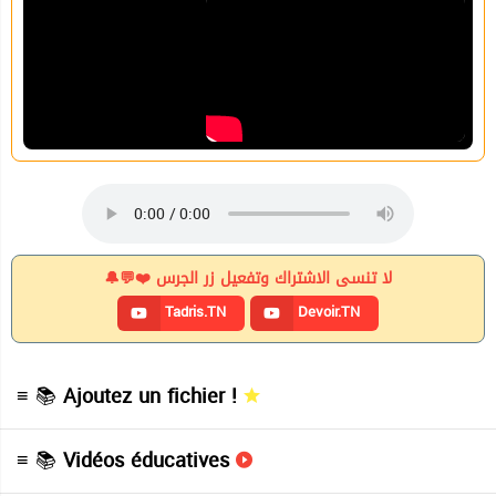
لا تنسى الاشتراك وتفعيل زر الجرس ❤️💬🔔
Tadris.TN
Devoir.TN
≡ 📚
Ajoutez un fichier !
≡ 📚
Vidéos éducatives