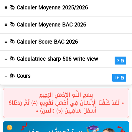
≡ 📚
Calculer Moyenne 2025/2026
≡ 📚
Calculer Moyenne BAC 2026
≡ 📚
Calculer Score BAC 2026
≡ 📚
Calculatrice sharp 506 write view
3
≡ 📚
Cours
16
بِسْمِ اللَّـهِ الرَّحْمَـٰنِ الرَّحِيمِ
« لَقَدْ خَلَقْنَا الْإِنْسَانَ فِي أَحْسَنِ تَقْوِيمٍ (4) ثُمَّ رَدَدْنَاهُ
أَسْفَلَ سَافِلِينَ (5) (التين) »