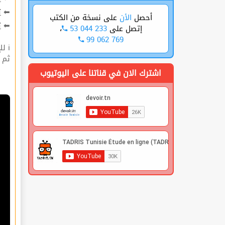
ت
⬅
على نسخة من الكتب
الأن
أحصل
ة
⬅
،
53 044 233
إتصل على
99 062 769
ℹ للإشتراك قوم بعملية التسجيل🔐 في الموقع |
 |
اشترك الان في قناتنا على اليوتيوب