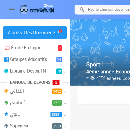
Ajoutez Des Documents !
Étude En Ligne
7
Groupes éducatifs
14
Sport
Librairie Devoir.TN
4ème année Econom
70
ème
≡ 📚 4
années Eco
BANQUE DE DEVOIRS
ابتدائي
3432
أساسي
3727
ثانوي
18381
Superieur
2533