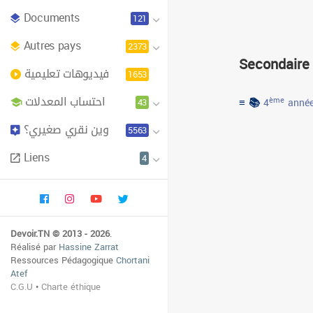
Documents
121
Autres pays
2373
Secondaire
فيديوهات تعليمية
1653
احتساب المعدلات
≡ 📚
43
ème
4
année
وين نقري صغيري؟
5563
Liens
4
Devoir.TN © 2013 - 2026
.
Réalisé par
Hassine Zarrat
Ressources Pédagogique
Chortani
Atef
C.G.U
•
Charte éthique