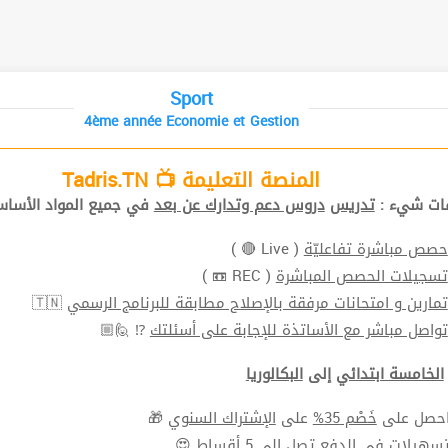
Sport
4ème année Economie et Gestion
المنصة التعليمة 📺 Tadris.TN
افات شيء
تدريس
دروس دعم وتدارك عن بعد
في جميع المواد الأ📚.
( Live 🔴 )
حصص مباشرة تفاعليّة
( REC 📼 )
تسجيلات الحصص المباشرة
🇹🇳
تمارين و امتحانات مرفقة بالإصلاح مطابقة للبرنامج الرسمي
⁉ 🙋🏼
تواصل مباشر مع الأساتذة للإجابة على أسئلتك
الخامسة ابتدائي
إلى
البكالوريا
🎁
الإشتراك السنوي
على
خَصْم 35%
⬅ ل على
سهيلات في الدفع
تصل الي 5 أقساط 😍