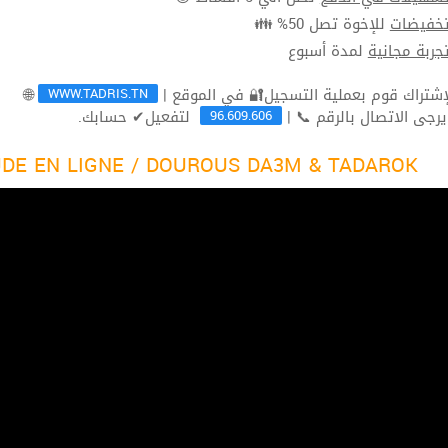
للإخوة تصل 50% 👪
تخفيضا
لمدة أسبوع
تجربة مجاني
WWW.TADRIS.TN
🌐
96.609.606
لتفعيل✔ حسابك.
ثم يرجى الاتصال بالرقم 
DE EN LIGNE / DOUROUS DA3M & TADAROK