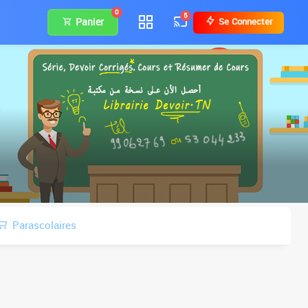
0
5
Panier
Se Connecter
Parascolaires