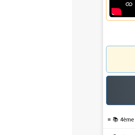
≡ 📚
4ème 