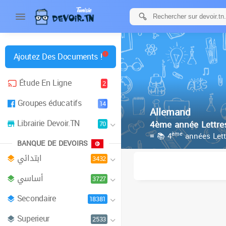
Ajoutez Des Documents !
Étude En Ligne
2
Groupes éducatifs
14
Allemand
Librairie Devoir.TN
4ème année Lettre
70
ème
≡ 📚 4
années Lett
BANQUE DE DEVOIRS
ابتدائي
3432
أساسي
3727
Secondaire
18381
Superieur
2533