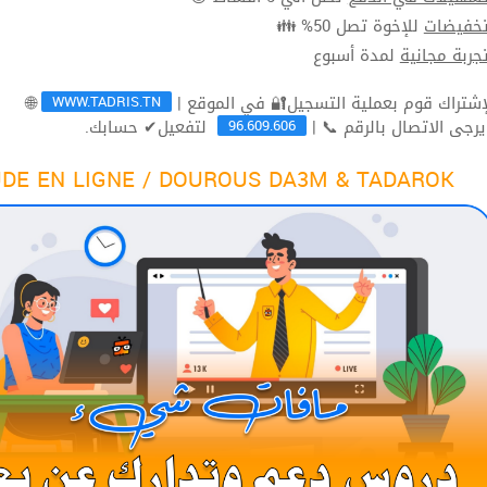
للإخوة تصل 50% 👪
تخفيضا
لمدة أسبوع
تجربة مجاني
WWW.TADRIS.TN
🌐
96.609.606
لتفعيل✔ حسابك.
ثم يرجى الاتصال بالرقم 
DE EN LIGNE / DOUROUS DA3M & TADAROK