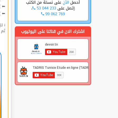
على نسخة من الكتب
الأن
أحصل
ت
⬅
،
53 044 233
إتصل على
ة
⬅
99 062 769
ℹ للإشتراك قوم بعملية التسجيل🔐 في الموقع |
 |
اشترك الان في قناتنا على اليوتيوب