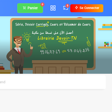
0
5
Panier
Se Connecter
and