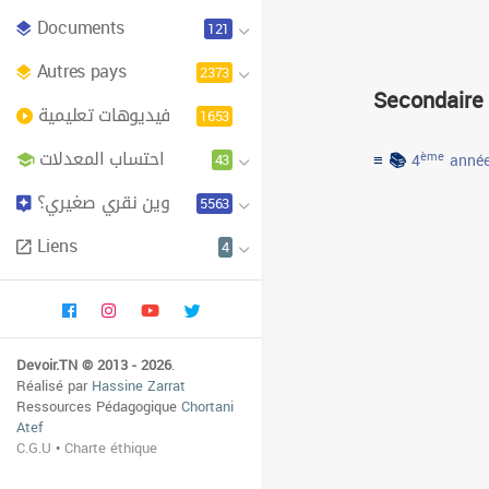
Documents
121
Autres pays
2373
Secondaire
فيديوهات تعليمية
1653
احتساب المعدلات
≡ 📚
43
ème
4
année
وين نقري صغيري؟
5563
Liens
4
Devoir.TN © 2013 - 2026
.
Réalisé par
Hassine Zarrat
Ressources Pédagogique
Chortani
Atef
C.G.U
•
Charte éthique