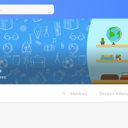
s
res
Matières
Devoirs Allem