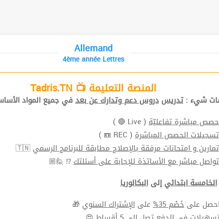
Allemand
4ème année Lettres
المنصة التعليمة 📺 Tadris.TN
افات شيء
تدريس
دروس دعم وتدارك عن بعد
في جميع المواد الأ📚.
( Live 🔴 )
حصص مباشرة تفاعليّة
( REC 📼 )
تسجيلات الحصص المباشرة
🇹🇳
تمارين و امتحانات مرفقة بالإصلاح مطابقة للبرنامج الرسمي
⁉ 🙋🏼
تواصل مباشر مع الأساتذة للإجابة على أسئلتك
الخامسة ابتدائي
إلى
البكالوريا
🎁
الإشتراك السنوي
على
خَصْم 35%
⬅ ل على
سهيلات في الدفع
تصل الي 5 أقساط 😍