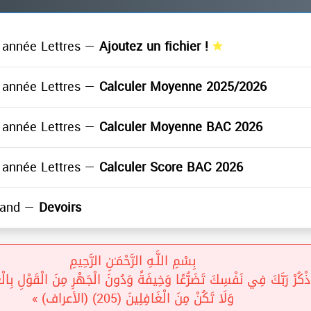
année Lettres —
Ajoutez un fichier !
année Lettres —
Calculer Moyenne 2025/2026
année Lettres —
Calculer Moyenne BAC 2026
année Lettres —
Calculer Score BAC 2026
mand —
Devoirs
بِسْمِ اللَّـهِ الرَّحْمَـٰنِ الرَّحِيمِ
ُرْ رَبَّكَ فِي نَفْسِكَ تَضَرُّعًا وَخِيفَةً وَدُونَ الْجَهْرِ مِنَ الْقَوْلِ بِالْغُد
وَلَا تَكُنْ مِنَ الْغَافِلِينَ (205) (الأعراف) »