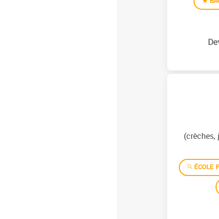
BA
(crèches, 
ÉCOLE P