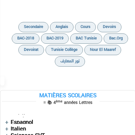
Secondaire
Anglais
Cours
Devoirs
BAC-2018
BAC-2019
BAC Tunisie
Bac.org
Devoirat
Tunisie Collège
Nour El Maaref
نور المعارف
Cours
Devoirs
MATIÈRES SCOLAIRES
Cours
Cours
ème
≡ 📚 4
années Lettres
Sujets BAC PRATIQUE
Devoirs
Devoirs
Cours
Informatique
التاريخ
Cours
فلسفة
Espagnol
Devoirs
Devoirs
Devoirs
Cours
Italien
Devoirs
Résumés
Résumés