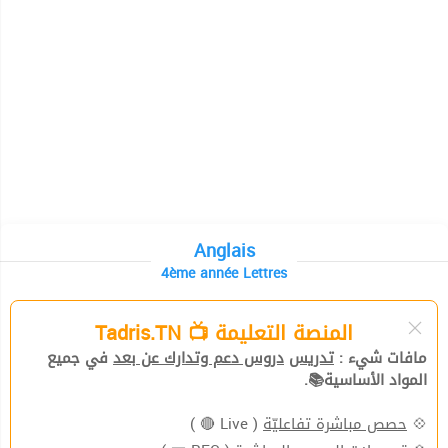
Anglais
4ème année Lettres
المنصة التعليمة 📺 Tadris.TN
مافات شيء :
تدريس
دروس دعم وتدارك عن بعد
في جميع
المواد الأساسية📚.
( Live 🔴 )
حصص مباشرة تفاعليّة
💠