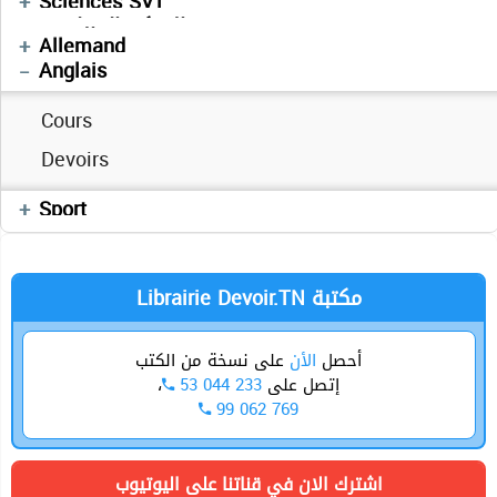
Sciences SVT
Devoirs
التفكير الإسلامي
Devoirs
Français
العربية
Allemand
Anglais
Cours
Devoirs
Enchainement
Sport
Librairie Devoir.TN مكتبة
أحصل
الأن
على نسخة من الكتب
،
53 044 233
إتصل على
99 062 769
اشترك الان في قناتنا على اليوتيوب