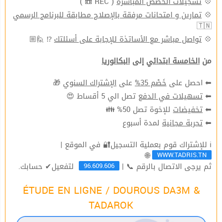
( REC 📼 )
تسجيلات الحصص المباشرة
💠
تمارين و امتحانات مرفقة بالإصلاح مطابقة للبرنامج الرسمي
💠
🇹🇳
⁉ 🙋🏼
تواصل مباشر مع الأساتذة للإجابة على أسئلتك
💠
من
الخامسة ابتدائي
إلى
البكالوريا
🎁
الإشتراك السنوي
على
خَصْم 35%
⬅ احصل على
تصل الي 5 أقساط 😍
تسهيلات في الدفع
⬅
للإخوة تصل 50% 👪
تخفيضات
⬅
لمدة أسبوع
تجربة مجانية
⬅
ℹ للإشتراك قوم بعملية التسجيل🔐 في الموقع |
WWW.TADRIS.TN
🌐
96.609.606
ثم يرجى الاتصال بالرقم 📞 |
لتفعيل✔ حسابك.
ÉTUDE EN LIGNE / DOUROUS DA3M &
TADAROK