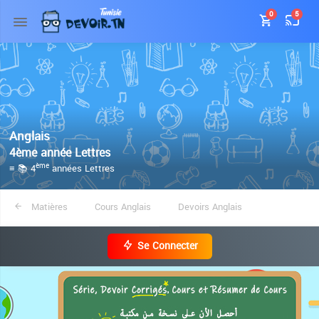
0
5
Anglais
4ème année Lettres
≡ 📚 4
années Lettres
ème
Matières
Cours Anglais
Devoirs Anglais
Se Connecter