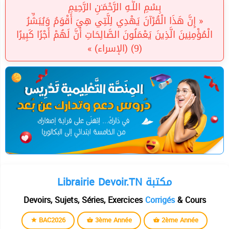
بِسْمِ اللَّـهِ الرَّحْمَـٰنِ الرَّحِيمِ
« إِنَّ هَذَا الْقُرْآنَ يَهْدِي لِلَّتِي هِيَ أَقْوَمُ وَيُبَشِّرُ
الْمُؤْمِنِينَ الَّذِينَ يَعْمَلُونَ الصَّالِحَاتِ أَنَّ لَهُمْ أَجْرًا كَبِيرًا
(9) (الإسراء) »
Librairie Devoir.TN مكتبة
Devoirs, Sujets, Séries, Exercices
Corrigés
& Cours
BAC2026
3ème Année
2ème Année