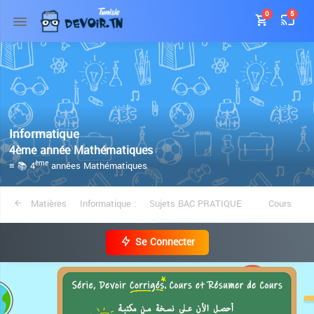
0
5
Informatique
4ème année Mathématiques
≡ 📚 4
années Mathématiques
ème
Matières
Informatique :
Sujets BAC PRATIQUE
Cours
Se Connecter