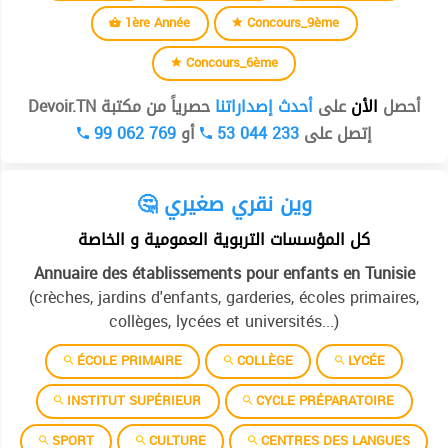
1ère Année
Concours_9ème
Concours_6ème
أحصل
الأن
على
أحدث إصداراتنا
حصرياً من مكتبة Devoir.TN
99 062 769
أو
53 044 233
إتصل على
🤔 وين نقري صغيري
كل المؤسسات التربوية العمومية و الخاصة
Annuaire des établissements pour enfants en Tunisie
(crèches, jardins d'enfants, garderies, écoles primaires,
collèges, lycées et universités...)
ÉCOLE PRIMAIRE
COLLÈGE
LYCÉE
INSTITUT SUPÉRIEUR
CYCLE PRÉPARATOIRE
SPORT
CULTURE
CENTRES DES LANGUES