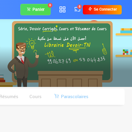
0
5
Panier
Se Connecter
Résumés
Cours
Parascolaires