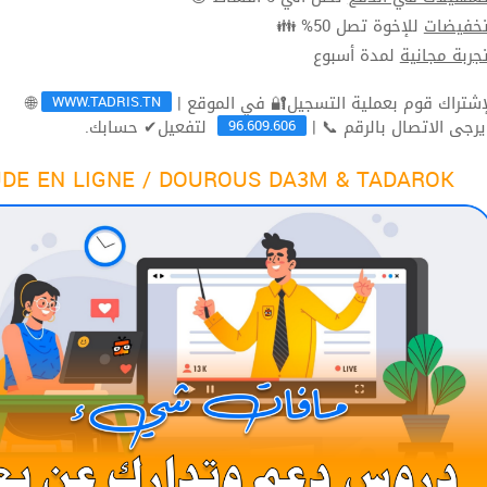
للإخوة تصل 50% 👪
تخفيضا
لمدة أسبوع
تجربة مجاني
WWW.TADRIS.TN
🌐
96.609.606
لتفعيل✔ حسابك.
ثم يرجى الاتصال بالرقم 
DE EN LIGNE / DOUROUS DA3M & TADAROK