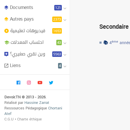
Documents
121
Autres pays
2373
Secondaire
فيديوهات تعليمية
1653
احتساب المعدلات
≡ 📚
43
ème
4
année
وين نقري صغيري؟
5563
Liens
4
Devoir.TN © 2013 - 2026
.
Réalisé par
Hassine Zarrat
Ressources Pédagogique
Chortani
Atef
C.G.U
•
Charte éthique