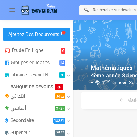
Ajoutez Des Documents !
Étude En Ligne
6
Groupes éducatifs
14
Mathématiques
Librairie Devoir.TN
4ème année Scienc
70
ème
≡ 📚 4
années Scie
BANQUE DE DEVOIRS
ابتدائي
3432
Mati
أساسي
3727
Secondaire
18381
Superieur
2533