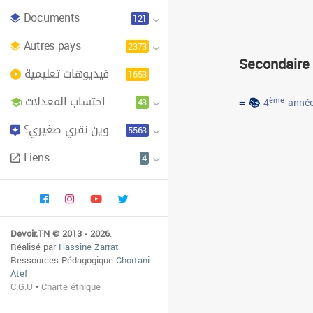
Documents
121
Autres pays
2373
Secondaire
فيديوهات تعليمية
1653
احتساب المعدلات
≡ 📚
43
ème
4
année
وين نقري صغيري؟
5563
Liens
4
Devoir.TN © 2013 - 2026
.
Réalisé par
Hassine Zarrat
Ressources Pédagogique
Chortani
Atef
C.G.U
•
Charte éthique