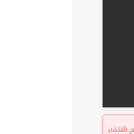
« ِ الْفَحْشَاءِ