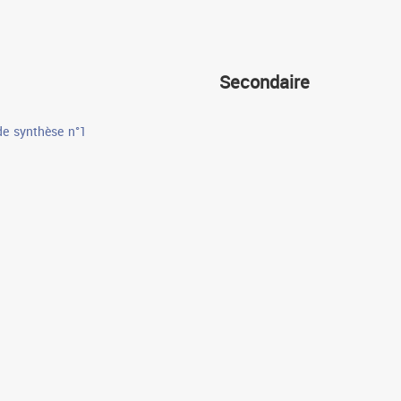
Secondaire
de synthèse n°1
Cours
Devoirs