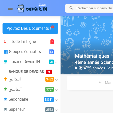
Ajoutez Des Documents !
Étude En Ligne
7
Groupes éducatifs
14
Mathématiques
Librairie Devoir.TN
4ème année Scienc
70
ème
≡ 📚 4
années Scie
BANQUE DE DEVOIRS
ابتدائي
3432
Mati
أساسي
3727
Secondaire
18381
Superieur
2533