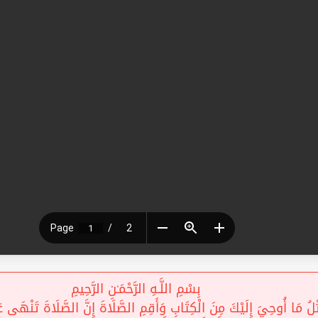
بِسْمِ اللَّـهِ الرَّحْمَـٰنِ الرَّحِيمِ
 مَا أُوحِيَ إِلَيْكَ مِنَ الْكِتَابِ وَأَقِمِ الصَّلَاةَ إِنَّ الصَّلَاةَ تَنْهَى عَن