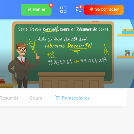
0
5
Panier
Se Connecter
Résumés
Cours
Parascolaires