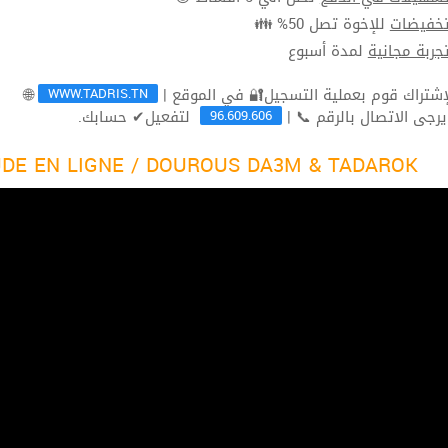
للإخوة تصل 50% 👪
تخفيضا
لمدة أسبوع
تجربة مجاني
WWW.TADRIS.TN
🌐
96.609.606
لتفعيل✔ حسابك.
ثم يرجى الاتصال بالرقم 
DE EN LIGNE / DOUROUS DA3M & TADAROK