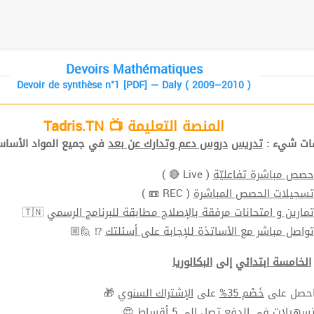
Devoirs Mathématiques
Devoir de synthèse n°1 [PDF] — Daly ( 2009–2010 )
المنصة التعليمة 📺 Tadris.TN
افات شيء
تدريس
دروس دعم وتدارك عن بعد
في جميع المواد الأ📚.
( Live 🔴 )
حصص مباشرة تفاعليّة
( REC 📼 )
تسجيلات الحصص المباشرة
🇹🇳
تمارين و امتحانات مرفقة بالإصلاح مطابقة للبرنامج الرسمي
⁉ 🙋🏼
تواصل مباشر مع الأساتذة للإجابة على أسئلتك
الخامسة ابتدائي
إلى
البكالوريا
🎁
الإشتراك السنوي
على
خَصْم 35%
⬅ ل على
سهيلات في الدفع
تصل الي 5 أقساط 😍