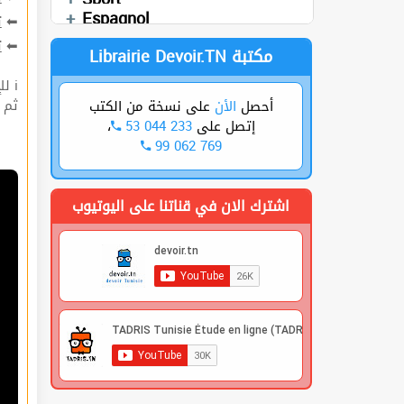
Cours
العربية
Sciences SVT
Espagnol
ت
⬅
ة
⬅
Librairie Devoir.TN مكتبة
ℹ للإشتراك قوم بعملية التسجيل🔐 في الموقع |
 |
على نسخة من الكتب
الأن
أحصل
،
53 044 233
إتصل على
99 062 769
اشترك الان في قناتنا على اليوتيوب