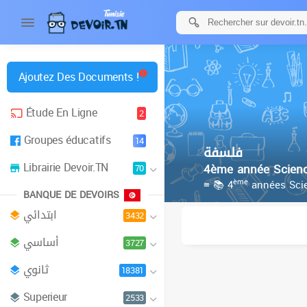
Ajoutez Des Documents !
Étude En Ligne
2
Groupes éducatifs
14
فلسفة
Librairie Devoir.TN
4ème année Scienc
70
ème
≡ 📚 4
années Scie
BANQUE DE DEVOIRS
ابتدائي
3432
أساسي
3727
ثانوي
18381
Superieur
2533