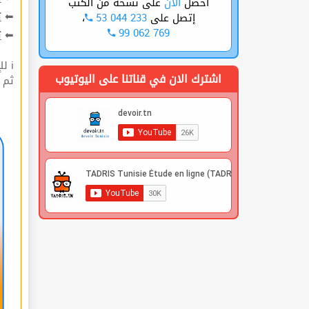
على نسخة من الكتب
الأن
أحصل
ت
⬅
،
53 044 233
إتصل على
99 062 769
ة
⬅
ℹ للإشتراك قوم بعملية التسجيل🔐 في الموقع |
اشترك الان في قناتنا على اليوتيوب
 |