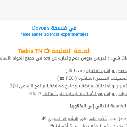
Devoirs في فلسفة
4ème année Sciences expérimentales
المنصة التعليمة 📺 Tadris.TN
افات شيء
تدريس
دروس دعم وتدارك عن بعد
في جميع المواد الأ📚.
( Live 🔴 )
حصص مباشرة تفاعليّة
( REC 📼 )
تسجيلات الحصص المباشرة
🇹🇳
تمارين و امتحانات مرفقة بالإصلاح مطابقة للبرنامج الرسمي
⁉ 🙋🏼
تواصل مباشر مع الأساتذة للإجابة على أسئلتك
الخامسة ابتدائي
إلى
البكالوريا
🎁
الإشتراك السنوي
على
خَصْم 35%
⬅ ل على
سهيلات في الدفع
تصل الي 5 أقساط 😍