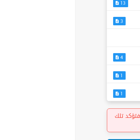
13
3
4
1
1
« ؤكد تلك