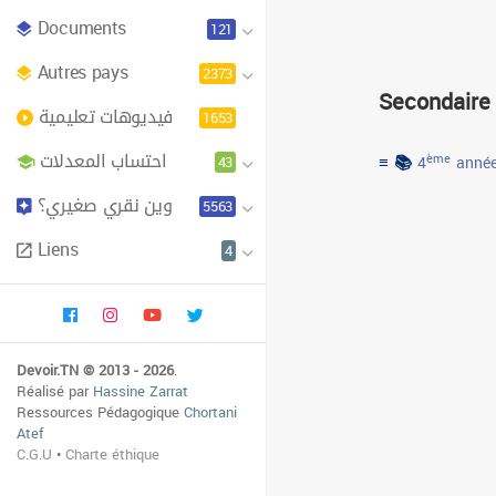
Documents
121
Autres pays
2373
Secondaire
فيديوهات تعليمية
1653
احتساب المعدلات
≡ 📚
43
ème
4
année
وين نقري صغيري؟
5563
Liens
4
Devoir.TN © 2013 - 2026
.
Réalisé par
Hassine Zarrat
Ressources Pédagogique
Chortani
Atef
C.G.U
•
Charte éthique