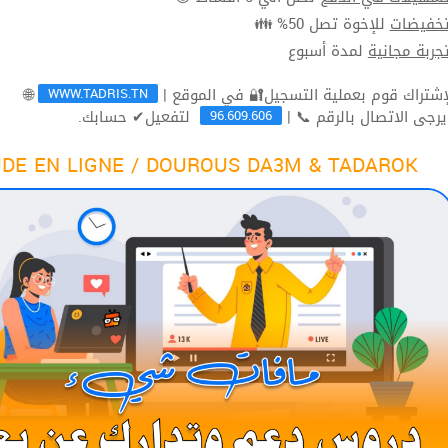
للإخوة تصل 50% 👪
تخفيضا
لمدة أسبوع
تجربة مجاني
WWW.TADRIS.TN
🌐
96.609.606
لتفعيل✔ حسابك.
ثم يرجى الاتصال بالرقم 
DE EN LIGNE / DOUROUS DA3M & TADAROK