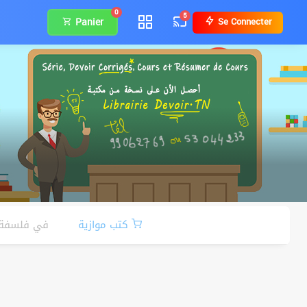
0
5
Panier
Se Connecter
كتب موازية
Cours في فلسفة