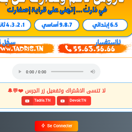
لا تنسى الاشتراك وتفعيل زر الجرس ❤️💬🔔
Tadris.TN
Devoir.TN
Se Connecter