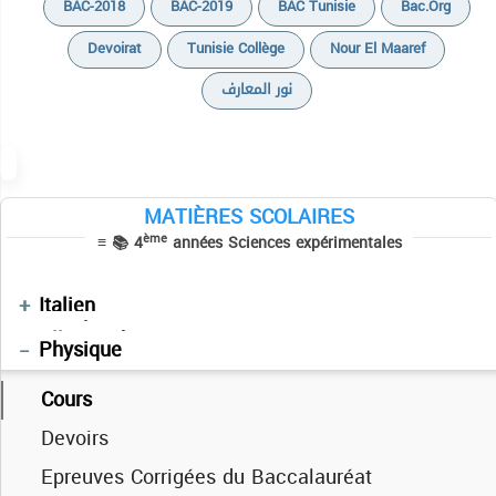
BAC-2018
BAC-2019
BAC Tunisie
Bac.org
Devoirat
Tunisie Collège
Nour El Maaref
Cours
نور المعارف
Devoirs
Cours
Exercices
Devoirs
Résumés de cours
Résumés
MATIÈRES SCOLAIRES
Sujets BAC PRATIQUE
Devoirs
Séries
ème
≡ 📚 4
années Sciences expérimentales
Cours
Séries
Résumés des cours
Devoirs
Vidéos
Devoirs
Français
Devoirs
Italien
Manuels Scolaires
فلسفة
Allemand
Informatique
Mathématiques
Physique
Cours
Devoirs
Epreuves Corrigées du Baccalauréat