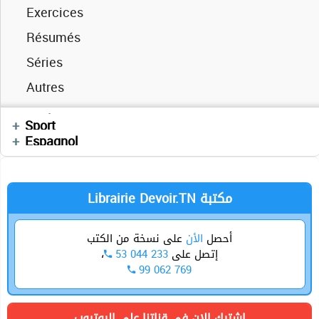
Exercices
Cours
Résumés
Devoirs
Séries
Cours
Cours
Exercices
Autres
Devoirs
Devoirs
Videos
Vidéos
Enchainement
Anglais
Sport
Cours
العربية
Sciences SVT
Espagnol
Librairie Devoir.TN مكتبة
أحصل
الأن
على نسخة من الكتب
،
53 044 233
إتصل على
99 062 769
اشترك الان في قناتنا على اليوتيوب