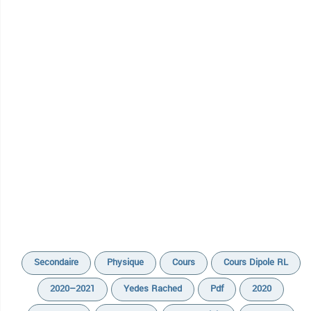
Secondaire
Physique
Cours
Cours Dipole RL
2020–2021
Yedes Rached
Pdf
2020