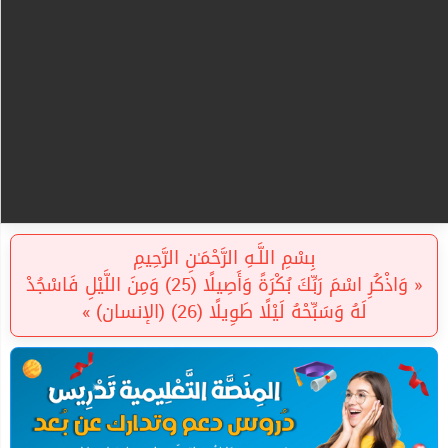
بِسْمِ اللَّـهِ الرَّحْمَـٰنِ الرَّحِيمِ
« وَاذْكُرِ اسْمَ رَبِّكَ بُكْرَةً وَأَصِيلًا (25) وَمِنَ اللَّيْلِ فَاسْجُدْ
لَهُ وَسَبِّحْهُ لَيْلًا طَوِيلًا (26) (الإنسان) »