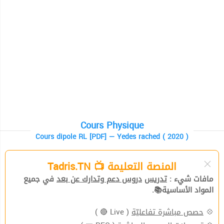
Cours Physique
Cours dipole RL [PDF] — Yedes rached ( 2020 )
المنصة التعليمة 📺 Tadris.TN
مافات شيء :
تدريس
دروس دعم وتدارك عن بعد
في جميع
المواد الأساسية📚.
( Live 🔴 )
حصص مباشرة تفاعليّة
💠