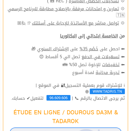
( REC 📼 )
تسجيلات الحصص المباشرة
💠
تمارين و امتحانات مرفقة بالإصلاح مطابقة للبرنامج الرسمي
💠
🇹🇳
⁉ 🙋🏼
تواصل مباشر مع الأساتذة للإجابة على أسئلتك
💠
من
الخامسة ابتدائي
إلى
البكالوريا
🎁
الإشتراك السنوي
على
خَصْم 35%
⬅ احصل على
تصل الي 5 أقساط 😍
تسهيلات في الدفع
⬅
للإخوة تصل 50% 👪
تخفيضات
⬅
لمدة أسبوع
تجربة مجانية
⬅
ℹ للإشتراك قوم بعملية التسجيل🔐 في الموقع |
WWW.TADRIS.TN
🌐
96.609.606
ثم يرجى الاتصال بالرقم 📞 |
لتفعيل✔ حسابك.
ÉTUDE EN LIGNE / DOUROUS DA3M &
TADAROK