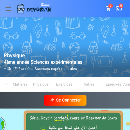
0
5
Physique
4ème année Sciences expérimentales
≡ 📚 4
années Sciences expérimentales
ème
Matières
Physique :
Exercices
Autres
Epreuves Corr
Se Connecter