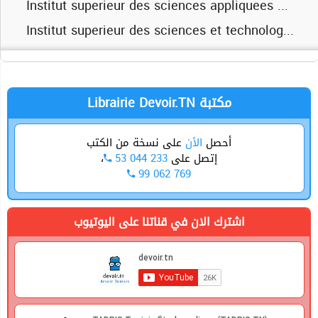
Institut superieur de biologie appliquee de mednine
Institut superieur des sciences appliquees et technologie de mateur
Institut superieur de gestion de gabes
Institut superieur des sciences et technologie de l'environnement de bordj cedria
Universite du sousse
Université de sfax
Universite de gabes
Librairie Devoir.TN مكتبة
أحصل
الأن
على نسخة من الكتب
،
53 044 233
إتصل على
99 062 769
اشترك الان في قناتنا على اليوتيوب