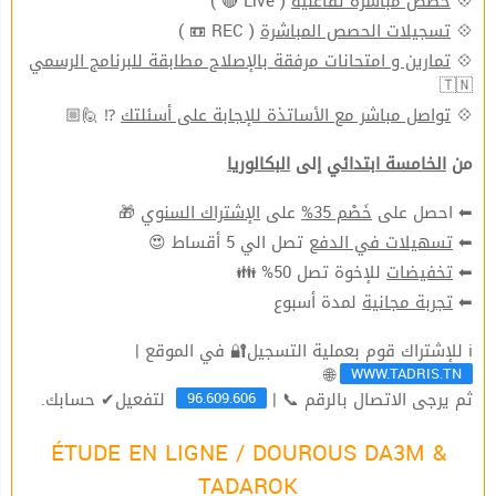
( Live 🔴 )
حصص مباشرة تفاعليّة
💠
( REC 📼 )
تسجيلات الحصص المباشرة
💠
تمارين و امتحانات مرفقة بالإصلاح مطابقة للبرنامج الرسمي
💠
🇹🇳
⁉ 🙋🏼
تواصل مباشر مع الأساتذة للإجابة على أسئلتك
💠
من
الخامسة ابتدائي
إلى
البكالوريا
🎁
الإشتراك السنوي
على
خَصْم 35%
⬅ احصل على
تصل الي 5 أقساط 😍
تسهيلات في الدفع
⬅
للإخوة تصل 50% 👪
تخفيضات
⬅
لمدة أسبوع
تجربة مجانية
⬅
ℹ للإشتراك قوم بعملية التسجيل🔐 في الموقع |
WWW.TADRIS.TN
🌐
96.609.606
ثم يرجى الاتصال بالرقم 📞 |
لتفعيل✔ حسابك.
ÉTUDE EN LIGNE / DOUROUS DA3M &
TADAROK