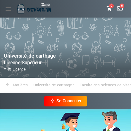
0
5
Université de carthage
Licence Supérieur
≡ 📚 Licence
Matières
Université de carthage :
Faculte des sciences de bizer
Se Connecter