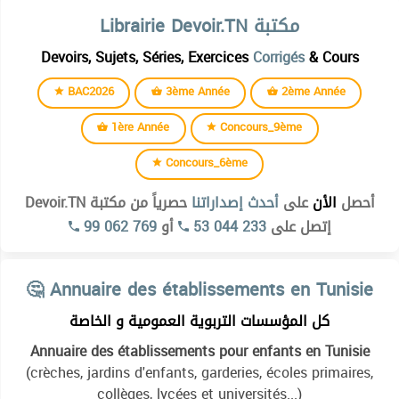
Librairie Devoir.TN مكتبة
Devoirs, Sujets, Séries, Exercices
Corrigés
& Cours
BAC2026
3ème Année
2ème Année
1ère Année
Concours_9ème
Concours_6ème
أحصل
الأن
على
أحدث إصداراتنا
حصرياً من مكتبة Devoir.TN
99 062 769
أو
53 044 233
إتصل على
Institut supérieur des études technologiques de kélibia
🤔 Annuaire des établissements en Tunisie
Institut superieur des etudes technologiques de beja
كل المؤسسات التربوية العمومية و الخاصة
Institut superieur des etudes technologiques de bizerte
Annuaire des établissements pour enfants en Tunisie
Institut superieur des etudes technologiques de charguia
(crèches, jardins d'enfants, garderies, écoles primaires,
Institut superieur des etudes technologiques de gabes
collèges, lycées et universités...)