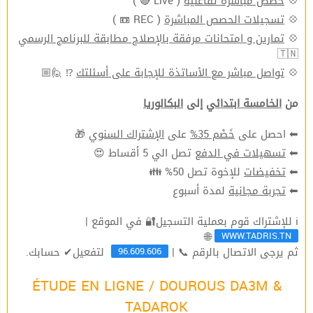
( Live 🔴 )
حصص مباشرة تفاعليّة
💠
( REC 📼 )
تسجيلات الحصص المباشرة
💠
تمارين و امتحانات مرفقة بالإصلاح مطابقة للبرنامج الرسمي
💠
🇹🇳
⁉ 🙋🏼
تواصل مباشر مع الأساتذة للإجابة على أسئلتك
💠
من
الخامسة ابتدائي
إلى
البكالوريا
🎁
الإشتراك السنوي
على
خَصْم 35%
⬅ احصل على
تصل الي 5 أقساط 😍
تسهيلات في الدفع
⬅
للإخوة تصل 50% 👪
تخفيضات
⬅
لمدة أسبوع
تجربة مجانية
⬅
ℹ للإشتراك قوم بعملية التسجيل🔐 في الموقع |
WWW.TADRIS.TN
🌐
96.609.606
ثم يرجى الاتصال بالرقم 📞 |
لتفعيل✔ حسابك.
ÉTUDE EN LIGNE / DOUROUS DA3M &
TADAROK