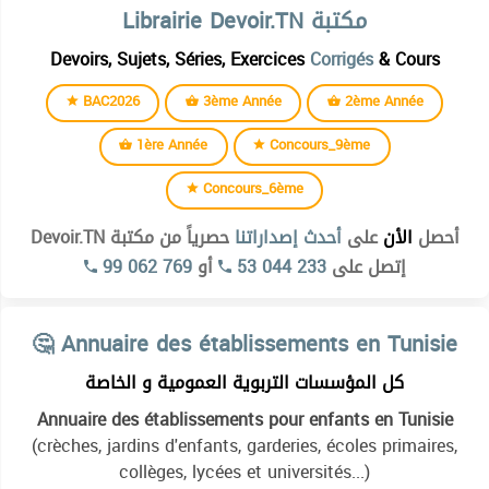
Librairie Devoir.TN مكتبة
Devoirs, Sujets, Séries, Exercices
Corrigés
& Cours
BAC2026
3ème Année
2ème Année
1ère Année
Concours_9ème
Concours_6ème
أحصل
الأن
على
أحدث إصداراتنا
حصرياً من مكتبة Devoir.TN
99 062 769
أو
53 044 233
إتصل على
Institut supérieur des études technologiques de kélibia
🤔 Annuaire des établissements en Tunisie
Institut superieur des etudes technologiques de beja
كل المؤسسات التربوية العمومية و الخاصة
Institut superieur des etudes technologiques de bizerte
Annuaire des établissements pour enfants en Tunisie
Institut superieur des etudes technologiques de charguia
(crèches, jardins d'enfants, garderies, écoles primaires,
Institut superieur des etudes technologiques de gabes
collèges, lycées et universités...)