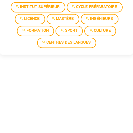
Institut superieur des etudes technologiques de gafsa
INSTITUT SUPÉRIEUR
CYCLE PRÉPARATOIRE
Institut superieur des etudes technologiques de jendouba
LICENCE
MASTÈRE
INGÉNIEURS
Institut superieur des etudes technologiques de jerba
FORMATION
SPORT
CULTURE
Institut superieur des etudes technologiques de kairouan
CENTRES DES LANGUES
Institut superieur des etudes technologiques de kasserine
Institut superieur des etudes technologiques de kebili
Institut superieur des etudes technologiques de ksar helal
Institut superieur des etudes technologiques de mahdia
Institut superieur des etudes technologiques de mednine
Institut superieur des etudes technologiques de nabeul
Institut superieur des etudes technologiques de rades
Institut superieur des etudes technologiques de seliana
Institut superieur des etudes technologiques de sfax