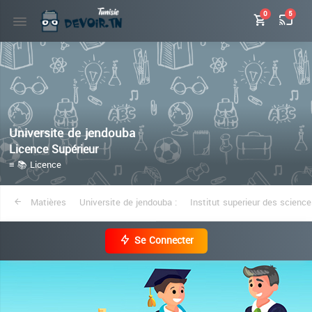
0
5
Universite de jendouba
Licence Supérieur
≡ 📚 Licence
Matières
Universite de jendouba :
Institut superieur des scien
Se Connecter