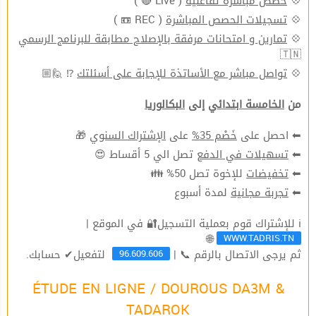
( Live 🔴 )
حصص مباشرة تفاعليّة
💠
( REC 📼 )
تسجيلات الحصص المباشرة
💠
تمارين و امتحانات مرفقة بالإصلاح مطابقة للبرنامج الرسمي
💠
🇹🇳
⁉ 🙋🏼
تواصل مباشر مع الأساتذة للإجابة على أسئلتك
💠
من
الخامسة ابتدائي
إلى
البكالوريا
🎁
الإشتراك السنوي
على
خَصْم 35%
⬅ احصل على
تصل الي 5 أقساط 😍
تسهيلات في الدفع
⬅
للإخوة تصل 50% 👪
تخفيضات
⬅
لمدة أسبوع
تجربة مجانية
⬅
ℹ للإشتراك قوم بعملية التسجيل🔐 في الموقع |
WWW.TADRIS.TN
🌐
96.609.606
ثم يرجى الاتصال بالرقم 📞 |
لتفعيل✔ حسابك.
ÉTUDE EN LIGNE / DOUROUS DA3M &
TADAROK