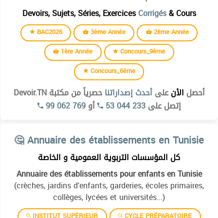
Devoirs, Sujets, Séries, Exercices
Corrigés
& Cours
BAC2026
3ème Année
2ème Année
1ère Année
Concours_9ème
Concours_6ème
أحصل
الأن
على
أحدث إصداراتنا
حصرياً من مكتبة Devoir.TN
99 062 769
أو
53 044 233
إتصل على
Institut supérieur des études technologiques de kélibia
🤔 Annuaire des établissements en Tunisie
Institut superieur des etudes technologiques de beja
كل المؤسسات التربوية العمومية و الخاصة
Institut superieur des etudes technologiques de bizerte
Annuaire des établissements pour enfants en Tunisie
Institut superieur des etudes technologiques de charguia
(crèches, jardins d'enfants, garderies, écoles primaires,
Institut superieur des etudes technologiques de gabes
collèges, lycées et universités...)
Institut superieur des etudes technologiques de gafsa
INSTITUT SUPÉRIEUR
CYCLE PRÉPARATOIRE