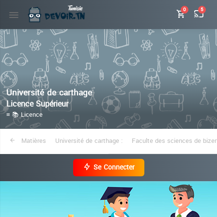
0
5
Université de carthage
Licence Supérieur
≡ 📚 Licence
Matières
Université de carthage :
Faculte des sciences de bizer
Se Connecter