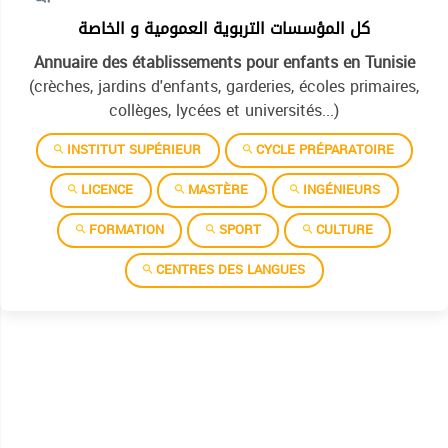
كل المؤسسات التربوية العمومية و الخاصة
Institut superieur des etudes technologiques de bizerte
Annuaire des établissements pour enfants en Tunisie
Institut superieur des etudes technologiques de charguia
(crèches, jardins d'enfants, garderies, écoles primaires,
Institut superieur des etudes technologiques de gabes
collèges, lycées et universités...)
Institut superieur des etudes technologiques de gafsa
INSTITUT SUPÉRIEUR
CYCLE PRÉPARATOIRE
Institut superieur des etudes technologiques de jendouba
LICENCE
MASTÈRE
INGÉNIEURS
Institut superieur des etudes technologiques de jerba
FORMATION
SPORT
CULTURE
Institut superieur des etudes technologiques de kairouan
CENTRES DES LANGUES
Institut superieur des etudes technologiques de kasserine
Institut superieur des etudes technologiques de kebili
Institut superieur des etudes technologiques de ksar helal
Institut superieur des etudes technologiques de mahdia
Institut superieur des etudes technologiques de mednine