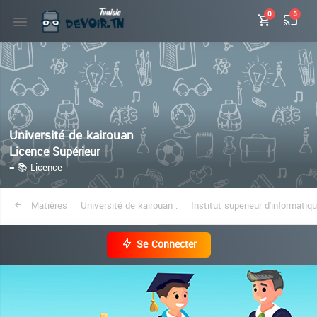
0
5
Université de kairouan
Licence Supérieur
≡ 📚 Licence
Matières
Université de kairouan :
Institut superieur d'informatiq
Se Connecter