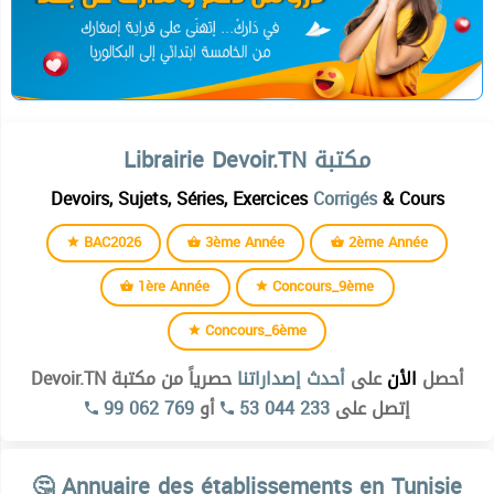
Librairie Devoir.TN مكتبة
Devoirs, Sujets, Séries, Exercices
Corrigés
& Cours
BAC2026
3ème Année
2ème Année
1ère Année
Concours_9ème
Concours_6ème
أحصل
الأن
على
أحدث إصداراتنا
حصرياً من مكتبة Devoir.TN
99 062 769
أو
53 044 233
إتصل على
Institut supérieur des études technologiques de kélibia
🤔 Annuaire des établissements en Tunisie
Institut superieur des etudes technologiques de beja