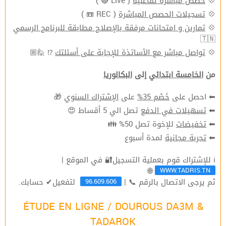
( Live 🔴 )
حصص مباشرة تفاعليّة
💠
( REC 📼 )
تسجيلات الحصص المباشرة
💠
تمارين و امتحانات مرفقة بالإصلاح مطابقة للبرنامج الرسمي
💠
🇹🇳
⁉ 🙋🏼
تواصل مباشر مع الأساتذة للإجابة على أسئلتك
💠
من
الخامسة ابتدائي
إلى
البكالوريا
🎁
الإشتراك السنوي
على
خَصْم 35%
⬅ احصل على
تصل الي 5 أقساط 😍
تسهيلات في الدفع
⬅
للإخوة تصل 50% 👪
تخفيضات
⬅
لمدة أسبوع
تجربة مجانية
⬅
ℹ للإشتراك قوم بعملية التسجيل🔐 في الموقع |
WWW.TADRIS.TN
🌐
96.609.606
ثم يرجى الاتصال بالرقم 📞 |
لتفعيل✔ حسابك.
ÉTUDE EN LIGNE / DOUROUS DA3M &
TADAROK