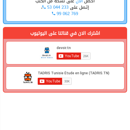
أحصل
الأن
على نسخة من الكتب
،
53 044 233
إتصل على
99 062 769
اشترك الان في قناتنا على اليوتيوب