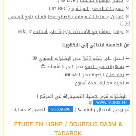
( Live 🔴 )
حصص مباشرة تفاعليّة
💠
( REC 📼 )
تسجيلات الحصص المباشرة
💠
تمارين و امتحانات مرفقة بالإصلاح مطابقة للبرنامج الرسمي
💠
🇹🇳
⁉ 🙋🏼
تواصل مباشر مع الأساتذة للإجابة على أسئلتك
💠
من
الخامسة ابتدائي
إلى
البكالوريا
🎁
الإشتراك السنوي
على
خَصْم 35%
⬅ احصل على
تصل الي 5 أقساط 😍
تسهيلات في الدفع
⬅
للإخوة تصل 50% 👪
تخفيضات
⬅
لمدة أسبوع
تجربة مجانية
⬅
ℹ للإشتراك قوم بعملية التسجيل🔐 في الموقع |
WWW.TADRIS.TN
🌐
96.609.606
ثم يرجى الاتصال بالرقم 📞 |
لتفعيل✔ حسابك.
ÉTUDE EN LIGNE / DOUROUS DA3M &
TADAROK