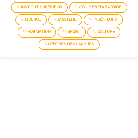
Institut superieur des etudes technologiques de gafsa
INSTITUT SUPÉRIEUR
CYCLE PRÉPARATOIRE
Institut superieur des etudes technologiques de jendouba
LICENCE
MASTÈRE
INGÉNIEURS
Institut superieur des etudes technologiques de jerba
FORMATION
SPORT
CULTURE
Institut superieur des etudes technologiques de kairouan
CENTRES DES LANGUES
Institut superieur des etudes technologiques de kasserine
Institut superieur des etudes technologiques de kebili
Institut superieur des etudes technologiques de ksar helal
Institut superieur des etudes technologiques de mahdia
Institut superieur des etudes technologiques de mednine
Institut superieur des etudes technologiques de nabeul
Institut superieur des etudes technologiques de rades
Institut superieur des etudes technologiques de seliana
Institut superieur des etudes technologiques de sfax