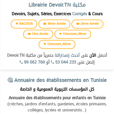
Librairie Devoir.TN مكتبة
Devoirs, Sujets, Séries, Exercices
Corrigés
& Cours
BAC2026
3ème Année
2ème Année
1ère Année
Concours_9ème
Concours_6ème
أحصل
الأن
على
أحدث إصداراتنا
حصرياً من مكتبة Devoir.TN
99 062 769
أو
53 044 233
إتصل على
Institut supérieur des études technologiques de kélibia
🤔 Annuaire des établissements en Tunisie
Institut superieur des etudes technologiques de beja
كل المؤسسات التربوية العمومية و الخاصة
Institut superieur des etudes technologiques de bizerte
Annuaire des établissements pour enfants en Tunisie
Institut superieur des etudes technologiques de charguia
(crèches, jardins d'enfants, garderies, écoles primaires,
Institut superieur des etudes technologiques de gabes
collèges, lycées et universités...)