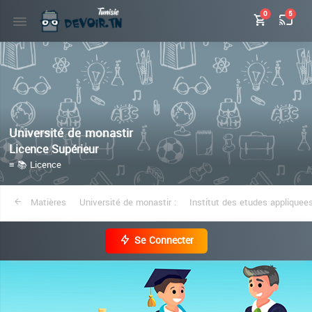
0
5
Université de monastir
Licence Supérieur
≡ 📚 Licence
Matières
Université de monastir :
Institut des etudes applique
Se Connecter