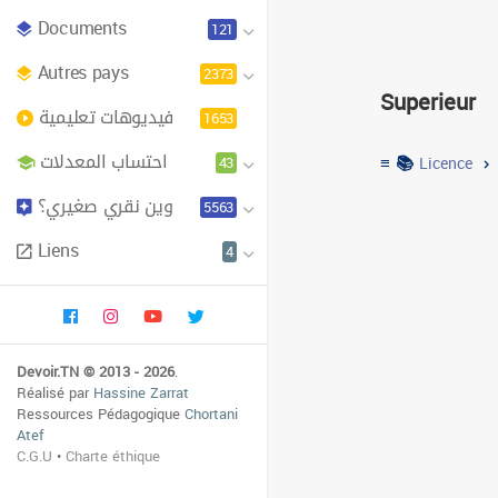
Documents
121
Faculte des 
Autres pays
2373
Superieur
فيديوهات تعليمية
Institut des hautes e
1653
احتساب المعدلات
≡ 📚
43
Licence
Institut 
وين نقري صغيري؟
5563
Liens
4
Devoir.TN © 2013 - 2026
.
Réalisé par
Hassine Zarrat
Ressources Pédagogique
Chortani
Atef
C.G.U
•
Charte éthique