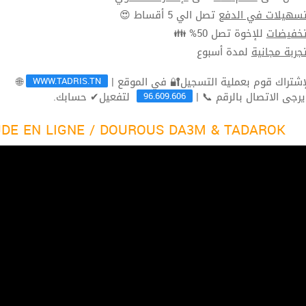
تصل الي 5 أقساط 😍
تسهيلات في الدف
للإخوة تصل 50% 👪
تخفيضا
لمدة أسبوع
تجربة مجاني
WWW.TADRIS.TN
🌐
96.609.606
لتفعيل✔ حسابك.
ثم يرجى الاتصال بالرقم 
DE EN LIGNE / DOUROUS DA3M & TADAROK