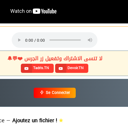
لا تنسى الاشتراك وتفعيل زر الجرس ❤️💬🔔
Tadris.TN
Devoir.TN
( Licence Appliquée )
( Licence Appliquée )
( Licence Fondamentale )
Se Connecter
( Licence Appliquée )
( Licence Fondamentale )
( Licence Appliquée )
( Licence Fondamentale )
ce —
Ajoutez un fichier !
( Licence Appliquée )