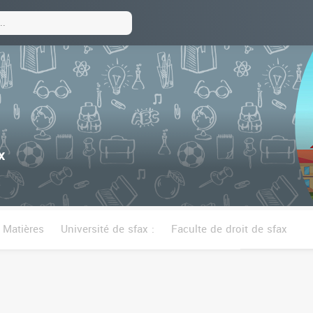
x
Matières
Université de sfax :
Faculte de droit de sfax
itut superieur des arts et metiers de sfax
lte des lettres et des sciences humaines de sfax
Institut s