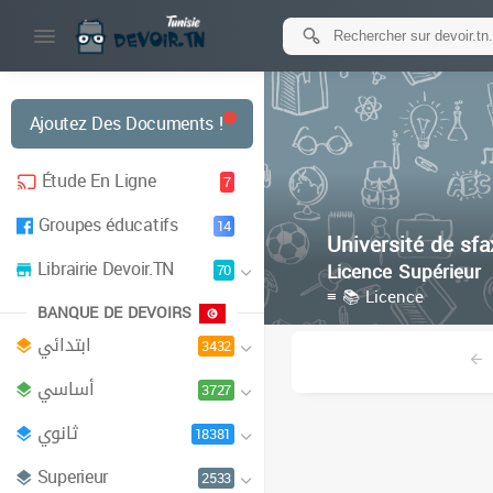
Ajoutez Des Documents !
Étude En Ligne
7
Groupes éducatifs
14
Université de sfa
Librairie Devoir.TN
Licence Supérieur
70
≡ 📚 Licence
BANQUE DE DEVOIRS
ابتدائي
3432
أساسي
3727
Inst
ثانوي
18381
Superieur
2533
Facu