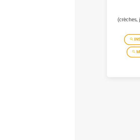
(crèches, 
INS
M