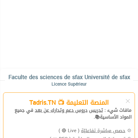
Faculte des sciences de sfax Université de sfax
Licence Supérieur
المنصة التعليمة 📺 Tadris.TN
مافات شيء :
تدريس
دروس دعم وتدارك عن بعد
في جميع
المواد الأساسية📚.
( Live 🔴 )
حصص مباشرة تفاعليّة
💠