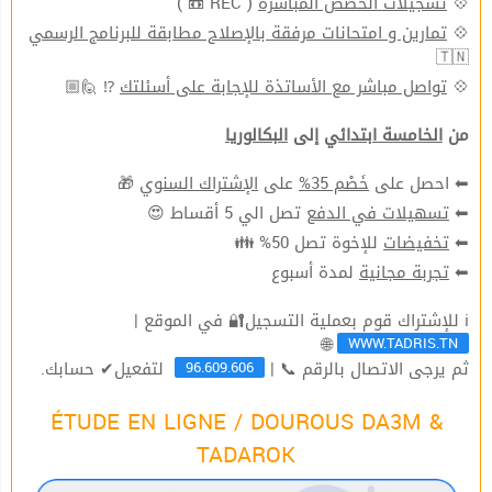
( REC 📼 )
تسجيلات الحصص المباشرة
💠
تمارين و امتحانات مرفقة بالإصلاح مطابقة للبرنامج الرسمي
💠
🇹🇳
⁉ 🙋🏼
تواصل مباشر مع الأساتذة للإجابة على أسئلتك
💠
من
الخامسة ابتدائي
إلى
البكالوريا
🎁
الإشتراك السنوي
على
خَصْم 35%
⬅ احصل على
تصل الي 5 أقساط 😍
تسهيلات في الدفع
⬅
للإخوة تصل 50% 👪
تخفيضات
⬅
لمدة أسبوع
تجربة مجانية
⬅
ℹ للإشتراك قوم بعملية التسجيل🔐 في الموقع |
WWW.TADRIS.TN
🌐
96.609.606
ثم يرجى الاتصال بالرقم 📞 |
لتفعيل✔ حسابك.
ÉTUDE EN LIGNE / DOUROUS DA3M &
TADAROK