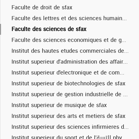
Faculte de droit de sfax
Faculte des lettres et des sciences humaines de sfax
Faculte des sciences de sfax
Faculte des sciences economiques et de gestion de sfax
Institut des hautes etudes commerciales de sfax
Institut superieur d'administration des affaires de sfax
Institut superieur d'electronique et de communication de sfax
Institut superieur de biotechnologies de sfax
Institut superieur de gestion industrielle de sfax
Institut superieur de musique de sfax
Faculte des sciences de gabes
Institut superieur des arts et metiers de sfax
Institut supereiur d'informatique et de multimedia de gabes
Institut superieur des sciences infirmieres de sfax
Institut superieur de biologie appliquee de mednine
Institut superieur du sport et de l'التربية physique de sfax