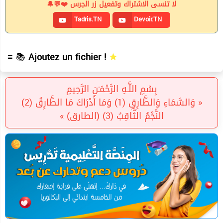
لا تنسى الاشتراك وتفعيل زر الجرس ❤️💬🔔
Tadris.TN
Devoir.TN
≡ 📚
Ajoutez un fichier !
بِسْمِ اللَّـهِ الرَّحْمَـٰنِ الرَّحِيمِ
« وَالسَّمَاءِ وَالطَّارِقِ (1) وَمَا أَدْرَاكَ مَا الطَّارِقُ (2)
النَّجْمُ الثَّاقِبُ (3) (الطارق) »