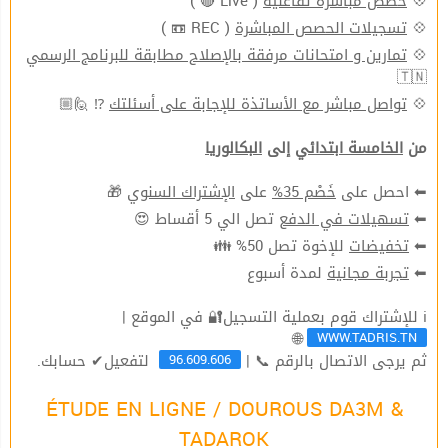
( Live 🔴 )
حصص مباشرة تفاعليّة
💠
( REC 📼 )
تسجيلات الحصص المباشرة
💠
تمارين و امتحانات مرفقة بالإصلاح مطابقة للبرنامج الرسمي
💠
🇹🇳
⁉ 🙋🏼
تواصل مباشر مع الأساتذة للإجابة على أسئلتك
💠
من
الخامسة ابتدائي
إلى
البكالوريا
🎁
الإشتراك السنوي
على
خَصْم 35%
⬅ احصل على
تصل الي 5 أقساط 😍
تسهيلات في الدفع
⬅
للإخوة تصل 50% 👪
تخفيضات
⬅
لمدة أسبوع
تجربة مجانية
⬅
ℹ للإشتراك قوم بعملية التسجيل🔐 في الموقع |
WWW.TADRIS.TN
🌐
96.609.606
ثم يرجى الاتصال بالرقم 📞 |
لتفعيل✔ حسابك.
ÉTUDE EN LIGNE / DOUROUS DA3M &
TADAROK