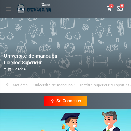
0
5
Universite de manouba
Licence Supérieur
≡ 📚 Licence
Matières
Universite de manouba :
Se Connecter