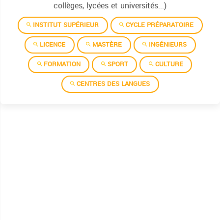
collèges, lycées et universités...)
INSTITUT SUPÉRIEUR
CYCLE PRÉPARATOIRE
LICENCE
MASTÈRE
INGÉNIEURS
FORMATION
SPORT
CULTURE
CENTRES DES LANGUES
Institut supérieur des études technologiques de kélibia
Institut superieur des etudes technologiques de beja
Institut superieur des etudes technologiques de bizerte
Institut superieur des etudes technologiques de charguia
Institut superieur des etudes technologiques de gabes
Institut superieur des etudes technologiques de gafsa