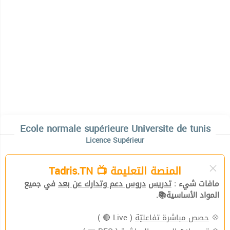
Ecole normale supérieure Universite de tunis
Licence Supérieur
المنصة التعليمة 📺 Tadris.TN
مافات شيء :
تدريس
دروس دعم وتدارك عن بعد
في جميع
المواد الأساسية📚.
( Live 🔴 )
حصص مباشرة تفاعليّة
💠