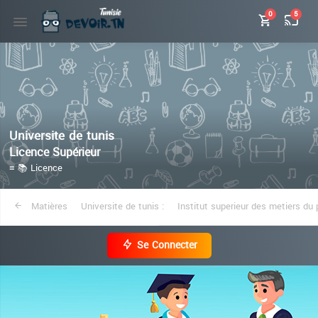
0
5
Universite de tunis
Licence Supérieur
≡ 📚 Licence
Matières
Universite de tunis :
Institut superieur des metiers du 
Se Connecter