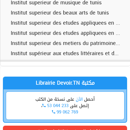
Institut superieur de musique de tunis
Institut superieure d'informatique et de multimedia de sfax
Institut superieur du transport et de la logistique de sousse
Institut superieur des beaux arts de tunis
Faculte des sciences de gabes
Institut superieur des etudes appliquees en humanite de zaghouan
Institut supereiur d'informatique et de multimedia de gabes
Institut superieur des etudes appliquees en humanites de tunis
Institut superieur de biologie appliquee de mednine
Institut superieur des metiers du patrimoine de tunis
Institut superieur de gestion de gabes
Institut supérieur aux etudes littéraires et des sciences humaines de tunis
Université de carthage
Universite du sousse
Université de sfax
Universite de gabes
Librairie Devoir.TN مكتبة
أحصل
الأن
على نسخة من الكتب
،
53 044 233
إتصل على
99 062 769