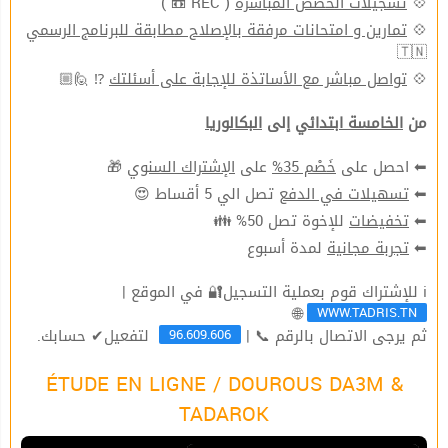
( REC 📼 )
تسجيلات الحصص المباشرة
💠
تمارين و امتحانات مرفقة بالإصلاح مطابقة للبرنامج الرسمي
💠
🇹🇳
⁉ 🙋🏼
تواصل مباشر مع الأساتذة للإجابة على أسئلتك
💠
من
الخامسة ابتدائي
إلى
البكالوريا
🎁
الإشتراك السنوي
على
خَصْم 35%
⬅ احصل على
تصل الي 5 أقساط 😍
تسهيلات في الدفع
⬅
للإخوة تصل 50% 👪
تخفيضات
⬅
لمدة أسبوع
تجربة مجانية
⬅
ℹ للإشتراك قوم بعملية التسجيل🔐 في الموقع |
WWW.TADRIS.TN
🌐
96.609.606
ثم يرجى الاتصال بالرقم 📞 |
لتفعيل✔ حسابك.
ÉTUDE EN LIGNE / DOUROUS DA3M &
TADAROK