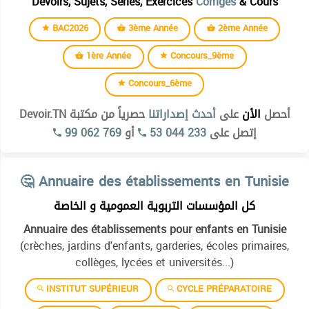
Devoirs, Sujets, Séries, Exercices
Corrigés
& Cours
BAC2026
3ème Année
2ème Année
1ère Année
Concours_9ème
Concours_6ème
أحصل
الأن
على
أحدث إصداراتنا
حصرياً من مكتبة Devoir.TN
99 062 769
أو
53 044 233
إتصل على
Institut supérieur des études technologiques de kélibia
🤔 Annuaire des établissements en Tunisie
Institut superieur des etudes technologiques de beja
كل المؤسسات التربوية العمومية و الخاصة
Institut superieur des etudes technologiques de bizerte
Annuaire des établissements pour enfants en Tunisie
Institut superieur des etudes technologiques de charguia
(crèches, jardins d'enfants, garderies, écoles primaires,
Institut superieur des etudes technologiques de gabes
collèges, lycées et universités...)
Institut superieur des etudes technologiques de gafsa
INSTITUT SUPÉRIEUR
CYCLE PRÉPARATOIRE
Institut superieur des etudes technologiques de jendouba