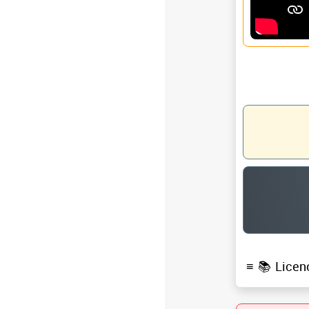
≡ 📚
Licen