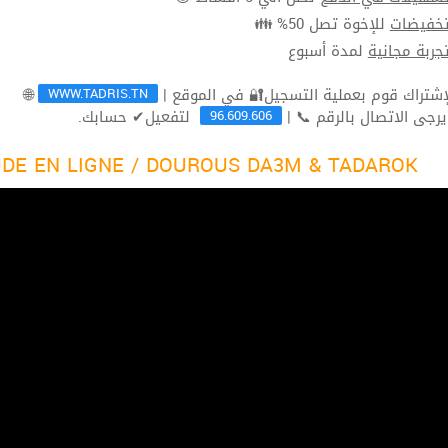
للإخوة تصل 50% 👪
تخفيضا
لمدة أسبوع
تجربة مجاني
WWW.TADRIS.TN
🌐
96.609.606
لتفعيل✔ حسابك.
ثم يرجى الاتصال بالرقم 
DE EN LIGNE / DOUROUS DA3M & TADAROK