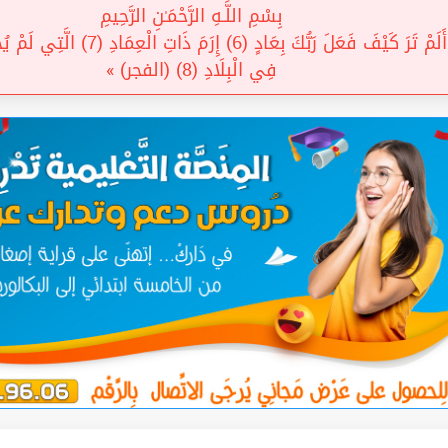
بِسْمِ اللَّـهِ الرَّحْمَـٰنِ الرَّحِيمِ
أَلَمْ تَرَ كَيْفَ فَعَلَ رَبُّكَ بِعَادٍ (6) إِرَمَ ذَات
فِي الْبِلَادِ (8) (الفجر) »