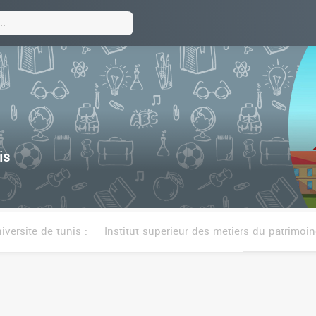
is
iversite de tunis :
Institut superieur des metiers du patrimoin
t superieur des beaux arts de tunis
Institut superieur des 
re des sciences economiques et commerciales de tunis
Eco