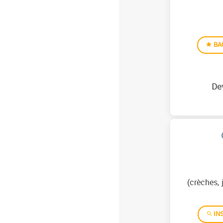
BA
(crèches, 
INS