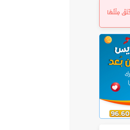
« ِ الْعِمَادِ (7) الَّتِي لَمْ يُخْلَقْ مِثْلُهَا