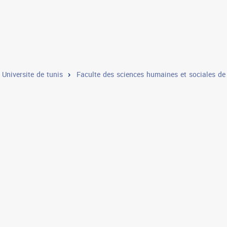
le normale supérieure
Institut supérieur aux etudes littér
r de l'animation pour la jeunesse et la culture de bir el bey
Universite de tunis
Faculte des sciences humaines et sociales de
itut superieur des etudes appliquees en humanites de tunis
Institut superieur d'art dramatique d