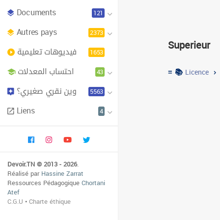
Documents
121
Eco
Autres pays
2373
Superieur
فيديوهات تعليمية
Institut superieu
1653
احتساب المعدلات
≡ 📚
43
Licence
Inst
وين نقري صغيري؟
5563
Liens
4
Devoir.TN © 2013 - 2026
.
Réalisé par
Hassine Zarrat
Ressources Pédagogique
Chortani
Atef
C.G.U
•
Charte éthique