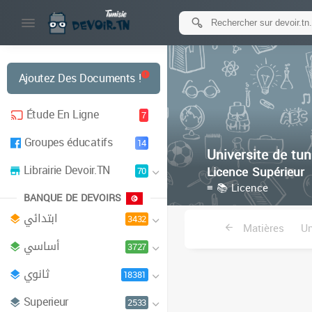
Ajoutez Des Documents !
Étude En Ligne
7
Groupes éducatifs
14
Universite de tun
Librairie Devoir.TN
Licence Supérieur
70
≡ 📚 Licence
BANQUE DE DEVOIRS
ابتدائي
3432
Matières
Un
أساسي
3727
Institu
ثانوي
18381
Superieur
2533
Ecole superieu