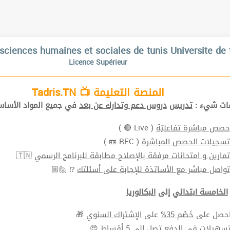
sciences humaines et sociales de tunis Universite de 
Licence Supérieur
المنصة التعليمة 📺 Tadris.TN
افات شيء
تدريس
دروس دعم وتدارك عن بعد
في جميع المواد الأ📚.
( Live 🔴 )
حصص مباشرة تفاعليّة
( REC 📼 )
تسجيلات الحصص المباشرة
🇹🇳
تمارين و امتحانات مرفقة بالإصلاح مطابقة للبرنامج الرسمي
⁉ 🙋🏼
تواصل مباشر مع الأساتذة للإجابة على أسئلتك
الخامسة ابتدائي
إلى
البكالوريا
🎁
الإشتراك السنوي
على
خَصْم 35%
⬅ ل على
سهيلات في الدفع
تصل الي 5 أقساط 😍