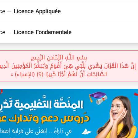
( Licence Fondamentale )
ce —
Licence Appliquée
( Licence Appliquée )
( Licence Fondamentale )
ce —
Licence Fondamentale
( Licence Fondamentale )
بِسْمِ اللَّـهِ الرَّحْمَـٰنِ الرَّحِيمِ
نَّ هَذَا الْقُرْآنَ يَهْدِي لِلَّتِي هِيَ أَقْوَمُ وَيُبَشِّرُ الْمُؤْمِنِينَ الَّذِينَ
الصَّالِحَاتِ أَنَّ لَهُمْ أَجْرًا كَبِيرًا (9) (الإسراء) »