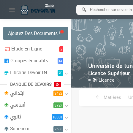
Ajoutez Des Documents !
Étude En Ligne
2
Groupes éducatifs
14
Universite de tun
Librairie Devoir.TN
Licence Supérieur
70
≡ 📚 Licence
BANQUE DE DEVOIRS
ابتدائي
3432
Matières
Un
أساسي
3727
Institu
ثانوي
18381
Superieur
2533
Ecole superieu