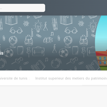
is
iversite de tunis :
Institut superieur des metiers du patrimoin
t superieur des beaux arts de tunis
Institut superieur des 
re des sciences economiques et commerciales de tunis
Eco