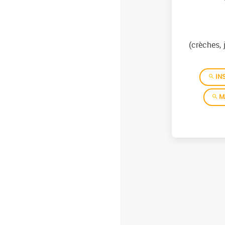
(crèches, 
INS
M