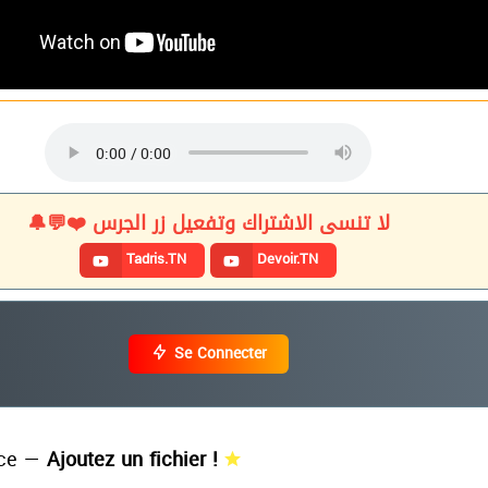
لا تنسى الاشتراك وتفعيل زر الجرس ❤️💬🔔
Tadris.TN
Devoir.TN
( Licence Appliquée )
( Licence Appliquée )
( Licence Fondamentale )
Se Connecter
( Licence Appliquée )
( Licence Fondamentale )
( Licence Appliquée )
( Licence Fondamentale )
ce —
Ajoutez un fichier !
( Licence Appliquée )