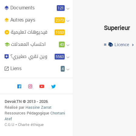
Documents
121
Eco
Autres pays
2373
Superieur
فيديوهات تعليمية
Institut superieu
1653
احتساب المعدلات
≡ 📚
43
Licence
Inst
وين نقري صغيري؟
5563
Liens
4
Devoir.TN © 2013 - 2026
.
Réalisé par
Hassine Zarrat
Ressources Pédagogique
Chortani
Atef
C.G.U
•
Charte éthique