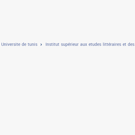
le normale supérieure
Institut supérieur aux etudes littér
r de l'animation pour la jeunesse et la culture de bir el bey
Universite de tunis
Institut supérieur aux etudes littéraires et d
itut superieur des etudes appliquees en humanites de tunis
Institut superieur d'art dramatique d