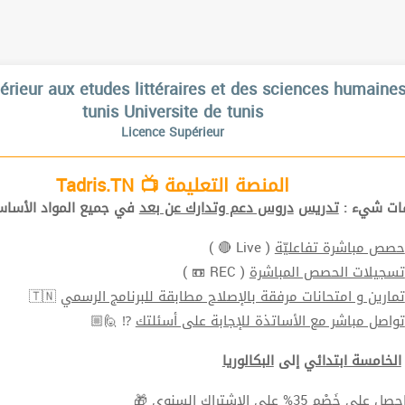
périeur aux etudes littéraires et des sciences humaine
tunis Universite de tunis
Licence Supérieur
المنصة التعليمة 📺 Tadris.TN
افات شيء
تدريس
دروس دعم وتدارك عن بعد
في جميع المواد الأ📚.
( Live 🔴 )
حصص مباشرة تفاعليّة
( REC 📼 )
تسجيلات الحصص المباشرة
🇹🇳
تمارين و امتحانات مرفقة بالإصلاح مطابقة للبرنامج الرسمي
⁉ 🙋🏼
تواصل مباشر مع الأساتذة للإجابة على أسئلتك
الخامسة ابتدائي
إلى
البكالوريا
🎁
الإشتراك السنوي
على
خَصْم 35%
⬅ ل على