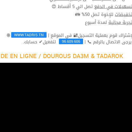
تصل الي 5 أقساط 😍
تسهيلات في الدف
للإخوة تصل 50% 👪
تخفيضا
لمدة أسبوع
تجربة مجاني
WWW.TADRIS.TN
🌐
96.609.606
لتفعيل✔ حسابك.
ثم يرجى الاتصال بالرقم 
DE EN LIGNE / DOUROUS DA3M & TADAROK