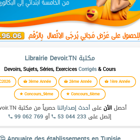
Librairie Devoir.TN مكتبة
Devoirs, Sujets, Séries, Exercices
Corrigés
& Cours
C2026
3ème Année
2ème Année
1ère Année
Concours_9ème
Concours_6ème
أحصل
الأن
على
أحدث إصداراتنا
حصرياً من مكتبة Devoir.TN
99 062 769
أو
53 044 233
إتصل على
🤔 Annuaire des établissements en Tunisie