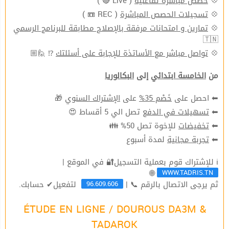
( Live 🔴 )
حصص مباشرة تفاعليّة
💠
( REC 📼 )
تسجيلات الحصص المباشرة
💠
تمارين و امتحانات مرفقة بالإصلاح مطابقة للبرنامج الرسمي
💠
🇹🇳
⁉ 🙋🏼
تواصل مباشر مع الأساتذة للإجابة على أسئلتك
💠
من
الخامسة ابتدائي
إلى
البكالوريا
🎁
الإشتراك السنوي
على
خَصْم 35%
⬅ احصل على
تصل الي 5 أقساط 😍
تسهيلات في الدفع
⬅
للإخوة تصل 50% 👪
تخفيضات
⬅
لمدة أسبوع
تجربة مجانية
⬅
ℹ للإشتراك قوم بعملية التسجيل🔐 في الموقع |
WWW.TADRIS.TN
🌐
96.609.606
ثم يرجى الاتصال بالرقم 📞 |
لتفعيل✔ حسابك.
ÉTUDE EN LIGNE / DOUROUS DA3M &
TADAROK