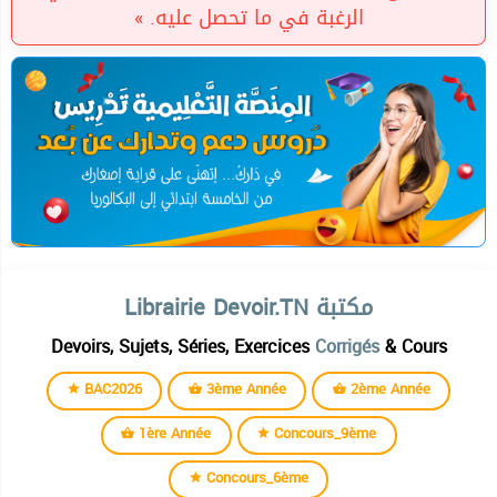
الرغبة في ما تحصل عليه. »
Librairie Devoir.TN مكتبة
Devoirs, Sujets, Séries, Exercices
Corrigés
& Cours
BAC2026
3ème Année
2ème Année
1ère Année
Concours_9ème
Concours_6ème