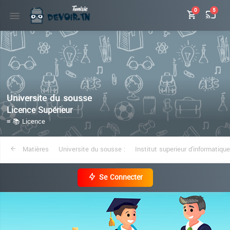
0
5
Universite du sousse
Licence Supérieur
≡ 📚 Licence
Matières
Universite du sousse :
Institut superieur d'informati
Se Connecter