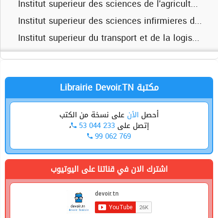
Institut supereiur d'informatique et de multimedia de gabes
Institut superieur des sciences de l'agriculture de chott mariem
Institut superieur de biologie appliquee de mednine
Institut superieur des sciences infirmieres de sousse
Institut superieur de gestion de gabes
Institut superieur du transport et de la logistique de sousse
Université de sfax
Universite de gabes
Librairie Devoir.TN مكتبة
أحصل
الأن
على نسخة من الكتب
،
53 044 233
إتصل على
99 062 769
اشترك الان في قناتنا على اليوتيوب