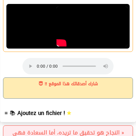
شارك أصدقائك هذا الموقع ‼ 😇
≡ 📚
Ajoutez un fichier !
« النجاح هو تحقيق ما تريده، أما السعادة فهي