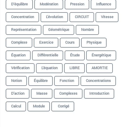
D'équilibre
Modération
Pression
Influence
Concentration
L'évolution
CIRCUIT
Vitesse
Représentation
Géométrique
Nombre
Complexe
Exercice
Cours
Physique
Équation
Différentielle
Étude
Énergétique
Vérification
L'équation
LIBRE
AMORTIE
Notion
Équilibre
Fonction
Concentrations
D'action
Masse
Complexes
Introduction
Calcul
Module
Corrigé