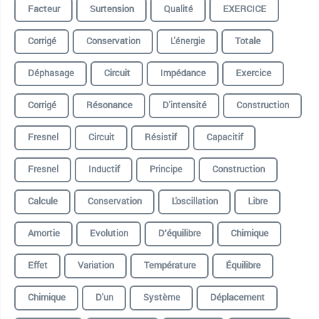
Facteur
Surtension
Qualité
EXERCICE
Corrigé
Conservation
L'énergie
Totale
Déphasage
Circuit
Impédance
Exercice
Corrigé
Résonance
D'intensité
Construction
Fresnel
Circuit
Résistif
Capacitif
Fresnel
Inductif
Principe
Construction
Calcule
Conservation
L'oscillation
Libre
Amortie
Evolution
D’équilibre
Chimique
Effet
Variation
Température
Équilibre
Chimique
D'un
Système
Déplacement