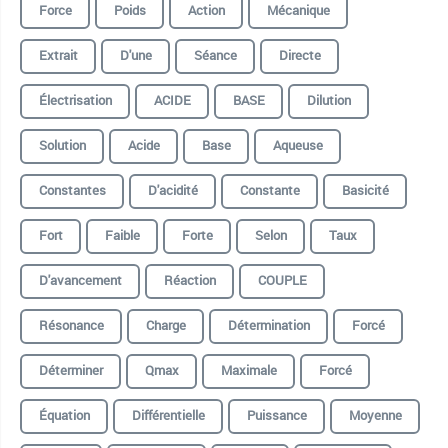
Force
Poids
Action
Mécanique
Extrait
D'une
Séance
Directe
Électrisation
ACIDE
BASE
Dilution
Solution
Acide
Base
Aqueuse
Constantes
D'acidité
Constante
Basicité
Fort
Faible
Forte
Selon
Taux
D'avancement
Réaction
COUPLE
Résonance
Charge
Détermination
Forcé
Déterminer
Qmax
Maximale
Forcé
Équation
Différentielle
Puissance
Moyenne