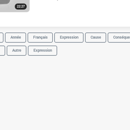
22:27
Année
Français
Expression
Cause
Conséque
Autre
Expression