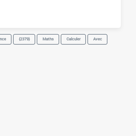
nce
{2379}
Maths
Calculer
Avec