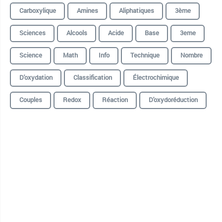
Carboxylique
Amines
Aliphatiques
3ème
Sciences
Alcools
Acide
Base
3eme
Science
Math
Info
Technique
Nombre
D'oxydation
Classification
Électrochimique
Couples
Redox
Réaction
D'oxydoréduction