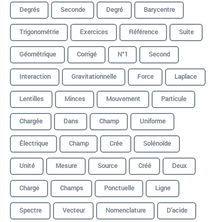
Degrés
Seconde
Degré
Barycentre
Trigonométrie
Exercices
Référence
Suite
Géométrique
Corrigé
N°1
Second
Interaction
Gravitationnelle
Force
Laplace
Lentilles
Minces
Mouvement
Particule
Chargée
Dans
Champ
Uniforme
Électrique
Champ
Crée
Solénoïde
Unité
Mesure
Source
Créé
Deux
Charge
Champs
Ponctuelle
Ligne
Spectre
Vecteur
Nomenclature
D'acide