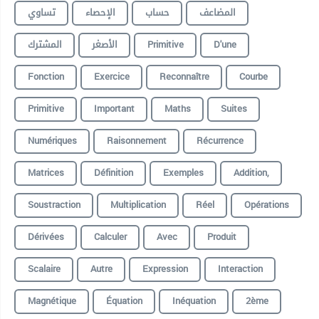
المضاعف
حساب
الإحصاء
تساوي
المشترك
الأصغر
Primitive
D'une
Fonction
Exercice
Reconnaître
Courbe
Primitive
Important
Maths
Suites
Numériques
Raisonnement
Récurrence
Matrices
Définition
Exemples
Addition,
Soustraction
Multiplication
Réel
Opérations
Dérivées
Calculer
Avec
Produit
Scalaire
Autre
Expression
Interaction
Magnétique
Équation
Inéquation
2ème