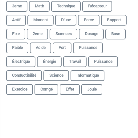
3eme
Math
Technique
Récepteur
Actif
Moment
D'une
Force
Rapport
Fixe
2eme
Sciences
Dosage
Base
Faible
Acide
Fort
Puissance
Électrique
Énergie
Travail
Puissance
Conductibilité
Science
Informatique
Exercice
Corrigé
Effet
Joule