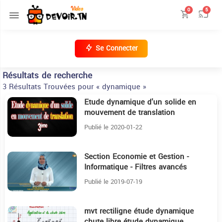
0
5
Se Connecter
Résultats de recherche
3 Résultats Trouvées pour « dynamique »
Etude dynamique d'un solide en
31:34
mouvement de translation
Publié le 2020-01-22
Section Economie et Gestion -
9:4
Informatique - Filtres avancés
tableaux croisés dynamiques
Publié le 2019-07-19
mvt rectiligne étude dynamique
24:32
chute libre étude dynamique