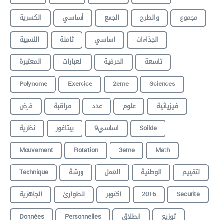
مجموع
والطرح
الجمع
أساسي
الكسرية
الجذاءات
اساسي
ثامنة
النسبية
تاسعة
الحرفية
العبارات
المعتبرة
Polynome
Exercice
2eme
Sciences
فيزيائية
علوم
عدد
مراقبة
فرض
نظرية
بيتاغور
9اساسي
Soilde
Mouvement
Rotation
3eme
Math
Technique
ورشة
العمل
الوطنية
لتقييم
الجاهزية
للطوارئ
اكتوبر
2016
Sécurité
Données
Personnelles
انطلاق
توزيع