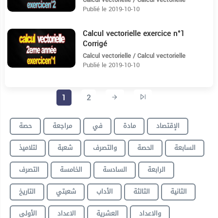
Publié le 2019-10-10
Calcul vectorielle exercice n°1
5:40
Corrigé
Calcul vectorielle / Calcul vectorielle
Publié le 2019-10-10
1
2
الإقتصاد
مادة
في
مراجعة
حصة
السابعة
الحصة
والتصرف
شعبة
لتلاميذ
الرابعة
السادسة
الخامسة
التصرف
الثانية
الثالثة
الأداب
شعبتي
التاريخ
والاعداد
العشرية
الاعداد
الأولى