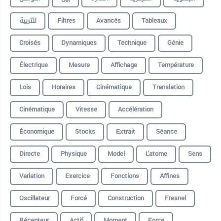
للتربية
Filtres
Avancés
Tableaux
Croisés
Dynamiques
Technique
Génie
Électrique
Mesure
Affichage
Température
Lois
Horaires
Cinématique
Translation
Cinématique
Vitesse
Accélération
Économique
Stocks
Extrait
Séance
Directe
Physique
Model
L'atome
Sens
Variation
Exercice
Fonctions
Affines
Oscillateur
Forcé
Construction
Fresnel
Récepteur
Actif
Moment
Force