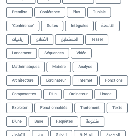
Première
Conférence
Plus
Tunisie
"conférence"
Suites
Intégrales
التاسعة
رباعيات
الأضلاع
المستطيل
Teaser
Lancement
Séquences
Vidéo
Mathématiques
Matière
Analyse
Architecture
L'ordinateur
Internet
Fonctions
Composantes
D'un
Ordinateur
Usage
Exploiter
Fonctionnalités
Traitement
Texte
D'une
Base
Requètes
منظومة
الجهوية
المركزية
الادارة
بين
التواصل