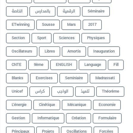
الخاصة
بالمدارس
الرقمية
Séminaire
ETwinning
Sousse
Mars
2017
Section
Sport
Sciences
Physiques
Oscillateurs
Libres
Amortis
Inauguration
CNTE
9ème
ENGLISH
Language
Fill
Blanks
Exercises
Seminiaire
Madrassati
Unicef
كراس
الواجب
تلميذ
Théorème
L’énergie
Cinétique
Mécanique
Economie
Gestion
Informatique
Création
Formulaire
Principaux
Projets
Oscillations
Forcées