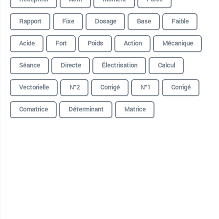
Rapport
Fixe
Dosage
Base
Faible
Acide
Fort
Poids
Action
Mécanique
Séance
Directe
Électrisation
Calcul
Vectorielle
N°2
Corrigé
N°1
Corrigé
Comatrice
Déterminant
Matrice