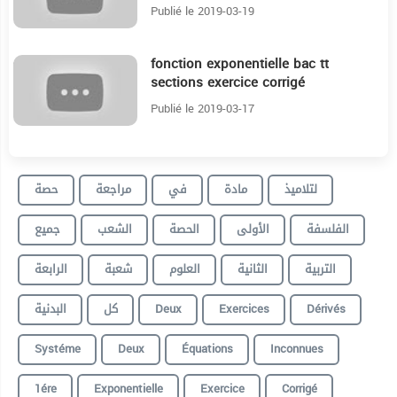
Publié le 2019-03-19
fonction exponentielle bac tt
22:8
sections exercice corrigé
Publié le 2019-03-17
لتلاميذ
مادة
في
مراجعة
حصة
الفلسفة
الأولى
الحصة
الشعب
جميع
التربية
الثانية
العلوم
شعبة
الرابعة
البدنية
كل
Deux
Exercices
Dérivés
Systéme
Deux
Équations
Inconnues
1ére
Exponentielle
Exercice
Corrigé