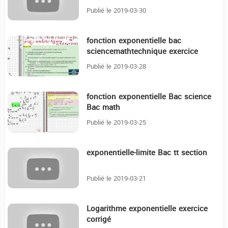
Publié le 2019-03-30
fonction exponentielle bac
19:43
sciencemathtechnique exercice
corrigé :) :)
Publié le 2019-03-28
fonction exponentielle Bac science
8:40
Bac math
Publié le 2019-03-25
exponentielle-limite Bac tt section
13:44
Publié le 2019-03-21
Logarithme exponentielle exercice
30:36
corrigé