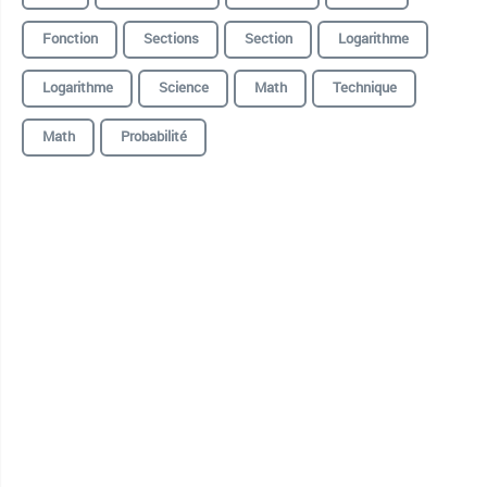
Fonction
Sections
Section
Logarithme
Logarithme
Science
Math
Technique
Math
Probabilité