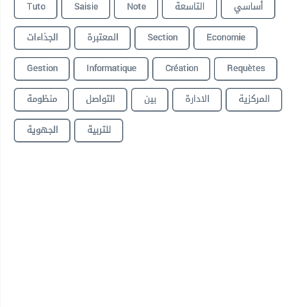
Tuto
Saisie
Note
التاسعة
أساسي
الجذاءات
المعتبرة
Section
Economie
Gestion
Informatique
Création
Requètes
المركزية
الادارة
بين
التواصل
منظومة
للتربية
الجهوية