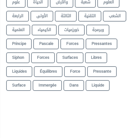
العلوم
شعبة
والأرض
الحياة
علوم
الشعب
التقنية
الثالثة
الأولى
الرابعة
وبرمجة
خورزميات
الكيمياء
العلمية
Principe
Pascale
Forces
Pressantes
Siphon
Forces
Surfaces
Libres
Liquides
Équilibres
Force
Pressante
Surface
Immergée
Dans
Liquide