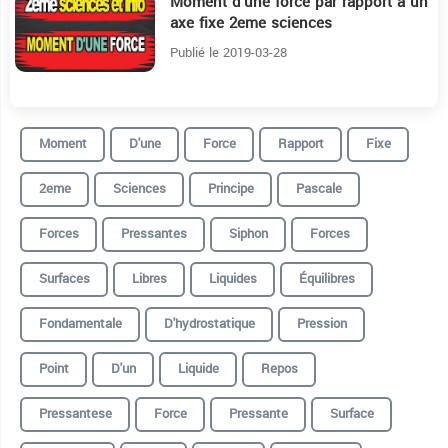
Moment d'une force par rapport à un
45:9
axe fixe 2eme sciences
Publié le 2019-03-28
Moment
D'une
Force
Rapport
Fixe
2eme
Sciences
Principe
Pascale
Forces
Pressantes
Siphon
Forces
Surfaces
Libres
Liquides
Équilibres
Fondamentale
D'hydrostatique
Pression
Point
D'un
Liquide
Repos
Pressantese
Force
Pressante
Surface