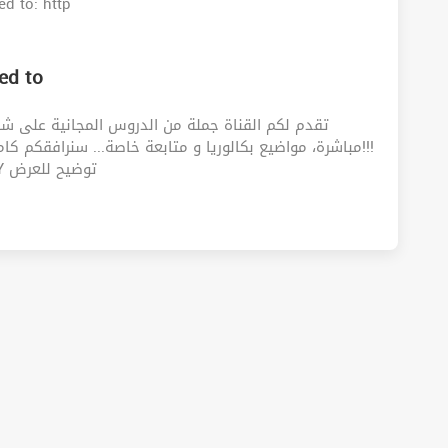
d to: http
ed to
تقدم لكم القناة جملة من الدروس المجانية على شك
مباشرة، مواضيع بكالوريا و متابعة خاصة... سنرافقكم كام!!!
Used to lesson: https://youtu.be/baU9Rm8j6QY توضيح للعرض