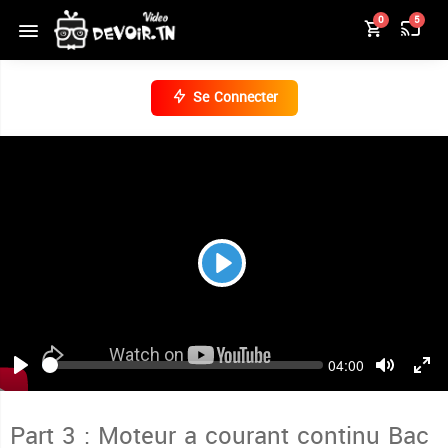
0
5
Se Connecter
Play
Seek
Current
04:00
time
Play
Toggle
Togg
Mute
Full
Part 3 : Moteur a courant continu Bac