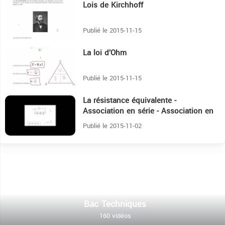
Lois de Kirchhoff
1:46
Publié le 2015-11-15
La loi d’Ohm
3:30
Publié le 2015-11-15
La résistance équivalente -
4:26
Association en série - Association en
parallèle
Publié le 2015-11-02
Bac Techniques
160 vidéos