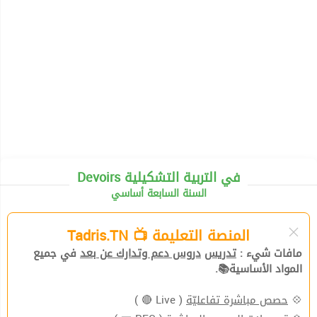
Devoirs في التربية التشكيلية
السنة السابعة أساسي
المنصة التعليمة 📺 Tadris.TN
مافات شيء :
تدريس
دروس دعم وتدارك عن بعد
في جميع
المواد الأساسية📚.
💠
حصص مباشرة تفاعليّة
( Live 🔴 )