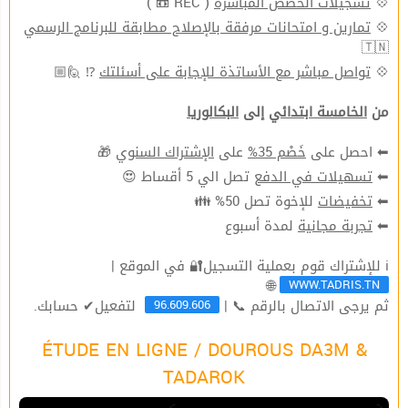
💠
تسجيلات الحصص المباشرة
( REC 📼 )
💠
تمارين و امتحانات مرفقة بالإصلاح مطابقة للبرنامج الرسمي
🇹🇳
💠
تواصل مباشر مع الأساتذة للإجابة على أسئلتك
⁉ 🙋🏼
من
الخامسة ابتدائي
إلى
البكالوريا
⬅ احصل على
خَصْم 35%
على
الإشتراك السنوي
🎁
⬅
تسهيلات في الدفع
تصل الي 5 أقساط 😍
⬅
تخفيضات
للإخوة تصل 50% 👪
⬅
تجربة مجانية
لمدة أسبوع
ℹ للإشتراك قوم بعملية التسجيل🔐 في الموقع |
WWW.TADRIS.TN
🌐
96.609.606
ثم يرجى الاتصال بالرقم 📞 |
لتفعيل✔ حسابك.
ÉTUDE EN LIGNE / DOUROUS DA3M &
TADAROK