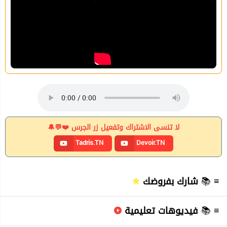
لا تنسى الاشتراك وتفعيل زر الجرس ❤️💬🔔
Tadris.TN
Devoir.TN
≡ 📚
شارك بفروضك
≡ 📚
فيديوهات تعليمية