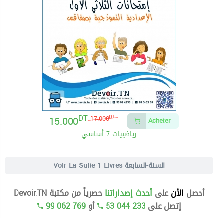
DT
15.000
DT
17.000
Acheter
رياضييات 7 أساسي
1 Livres السنة-السابعة
Voir La Suite
أحصل
الأن
على
أحدث إصداراتنا
حصرياً من مكتبة Devoir.TN
إتصل على
53 044 233
أو
99 062 769