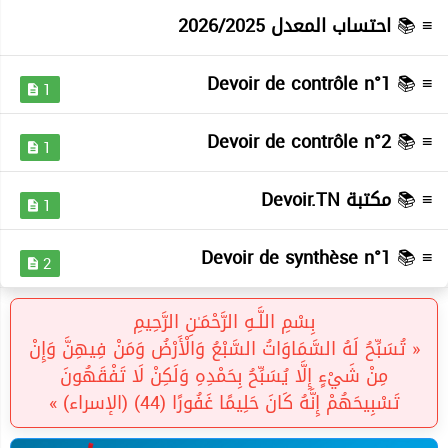
≡ 📚
احتساب المعدل 2026/2025
Devoir de contrôle n°1
≡ 📚
1
Devoir de contrôle n°2
≡ 📚
1
≡ 📚
مكتبة Devoir.TN
1
Devoir de synthèse n°1
≡ 📚
2
بِسْمِ اللَّـهِ الرَّحْمَـٰنِ الرَّحِيمِ
« تُسَبِّحُ لَهُ السَّمَاوَاتُ السَّبْعُ وَالْأَرْضُ وَمَنْ فِيهِنَّ وَإِنْ
مِنْ شَيْءٍ إِلَّا يُسَبِّحُ بِحَمْدِهِ وَلَكِنْ لَا تَفْقَهُونَ
تَسْبِيحَهُمْ إِنَّهُ كَانَ حَلِيمًا غَفُورًا (44) (الإسراء) »