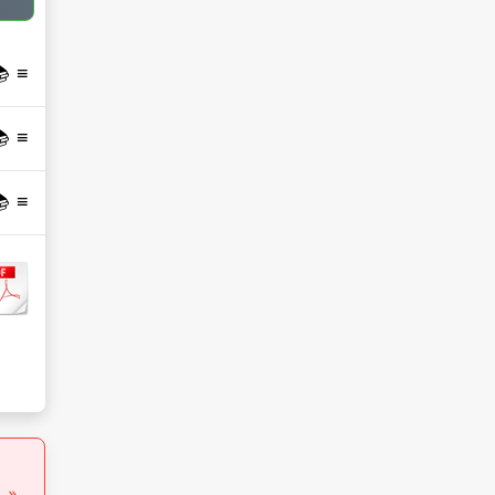
 📚
 📚
 📚
« إِ