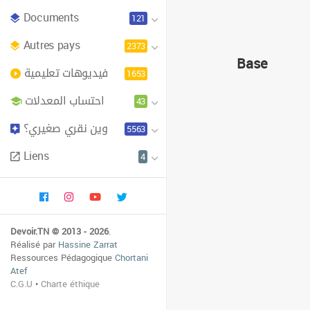
Documents
121
Autres pays
2373
Base
فيديوهات تعليمية
1653
احتساب المعدلات
43
وين نقري صغيري؟
5563
Liens
4
Devoir.TN © 2013 - 2026
.
Réalisé par
Hassine Zarrat
Ressources Pédagogique
Chortani
Atef
C.G.U
•
Charte éthique