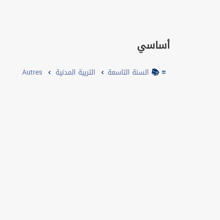
2001
أساسي
2002
2003
≡ 📚
السنة التاسعة
التربية المدنية
Autres
2004
2005
2006
2007
2008
2009
2010
2011