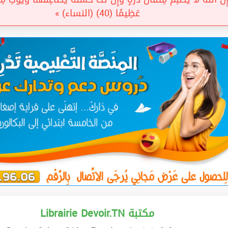
عَظِيمًا (40) (النساء) »
Librairie Devoir.TN مكتبة