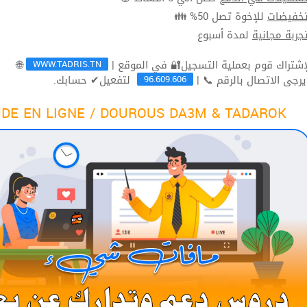
للإخوة تصل 50% 👪
تخفيضا
لمدة أسبوع
تجربة مجاني
WWW.TADRIS.TN
🌐
96.609.606
لتفعيل✔ حسابك.
ثم يرجى الاتصال بالرقم 
DE EN LIGNE / DOUROUS DA3M & TADAROK