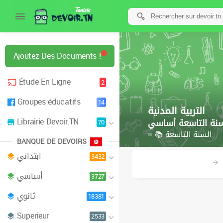
Ajoutez Des Documents !
Étude En Ligne
2
Groupes éducatifs
14
التربية المدنية
Librairie Devoir.TN
سنة التاسعة أساسي
70
≡ 📚 السنة التاسعة
BANQUE DE DEVOIRS
ابتدائي
3432
أساسي
3727
ثانوي
18381
Superieur
2533