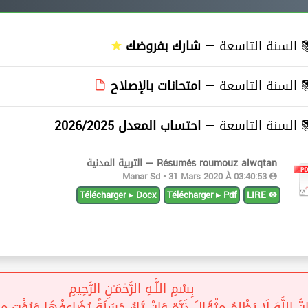
≡
السنة التاسعة —
شارك بفروضك
≡
السنة التاسعة —
امتحانات بالإصلاح
≡
السنة التاسعة —
احتساب المعدل 2026/2025
Résumés roumouz alwqtan — التربية المدنية
Manar Sd • 31 Mars 2020 À 03:40:53
Télécharger ▸ Docx
Télécharger ▸ Pdf
LIRE
بِسْمِ اللَّـهِ الرَّحْمَـٰنِ الرَّحِيمِ
نَّ اللَّهَ لَا يَظْلِمُ مِثْقَالَ ذَرَّةٍ وَإِنْ تَكُ حَسَنَةً يُضَاعِفْهَا وَيُؤْتِ مِنْ 