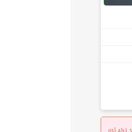
لَدُنْهُ أَجْرًا