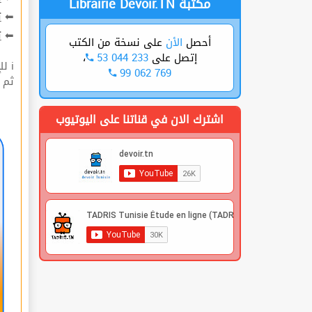
Librairie Devoir.TN مكتبة
ت
⬅
ة
⬅
على نسخة من الكتب
الأن
أحصل
،
53 044 233
إتصل على
ℹ للإشتراك قوم بعملية التسجيل🔐 في الموقع |
99 062 769
 |
اشترك الان في قناتنا على اليوتيوب