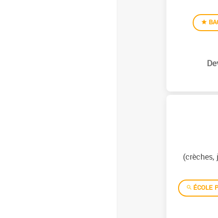
BA
(crèches, 
ÉCOLE P