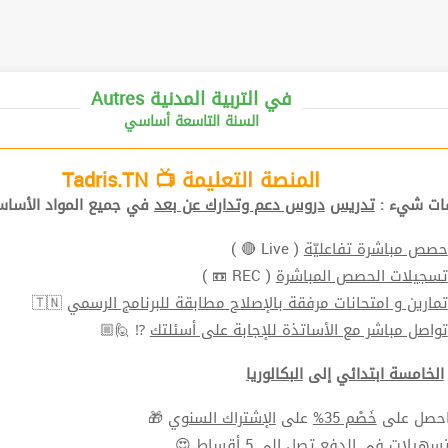
Autres في التربية المدنية
السنة التاسعة أساسي
المنصة التعليمة 📺 Tadris.TN
ات شيء :
تدريس
دروس دعم وتدارك عن بعد
في جميع المواد الأساس
حصص مباشرة تفاعليّة
( Live 🔴 )
تسجيلات الحصص المباشرة
( REC 📼 )
تمارين و امتحانات مرفقة بالإصلاح مطابقة للبرنامج الرسمي
🇹🇳
تواصل مباشر مع الأساتذة للإجابة على أسئلتك
⁉ 🙋🏼
الخامسة ابتدائي
إلى
البكالوريا
حصل على
خَصْم 35%
على
الإشتراك السنوي
🎁
سهيلات في الدفع
تصل الي 5 أقساط 😍