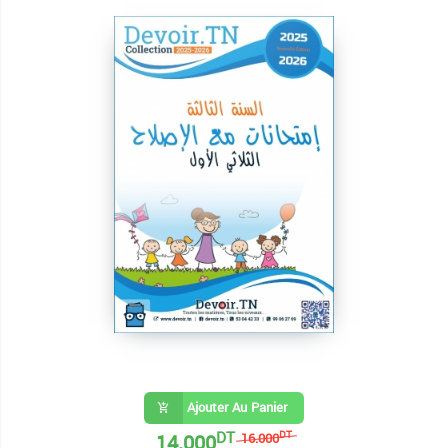
Ajouter Au Panier
DT
14.000
DT
16.000