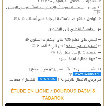
💠
تسجيلات الحصص المباشرة
( REC 📼 )
💠
تمارين و امتحانات مرفقة بالإصلاح مطابقة للبرنامج الرسمي
🇹🇳
💠
تواصل مباشر مع الأساتذة للإجابة على أسئلتك
⁉ 🙋🏼
من
الخامسة ابتدائي
إلى
البكالوريا
⬅ احصل على
خَصْم 35%
على
الإشتراك السنوي
🎁
⬅
تسهيلات في الدفع
تصل الي 5 أقساط 😍
⬅
تخفيضات
للإخوة تصل 50% 👪
⬅
تجربة مجانية
لمدة أسبوع
ℹ للإشتراك قوم بعملية التسجيل🔐 في الموقع |
WWW.TADRIS.TN
🌐
96.609.606
ثم يرجى الاتصال بالرقم 📞 |
لتفعيل✔ حسابك.
ÉTUDE EN LIGNE / DOUROUS DA3M &
TADAROK