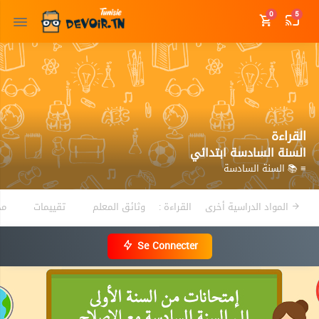
0
5
القراءة
السنة السادسة ابتدائي
≡ 📚 السنة السادسة
المواد الدراسية أخرى
القراءة :
وثائق المعلم
تقييمات
مذ
Se Connecter