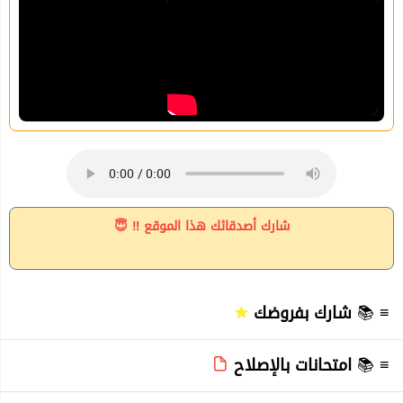
شارك أصدقائك هذا الموقع ‼ 😇
≡ 📚
شارك بفروضك
≡ 📚
امتحانات بالإصلاح