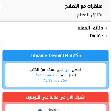
وثائق المعلم
مناظرات مع الإصلاح
Cours
تقييمات
Cours
تقييمات
وثائق المعلم
Devoirs
Cours
دروس
دروس
Devoirs
وثائق متنوعة 1
الإيقاظ العلمي
التربية الإسلامية
كتب موازية
Devoirs
وثائق المعلم
Exercices
وثائق المعلم
Devoirs
Anglais
Dictée
Langue
الرياضيات
الجغرافيا
Production écrite
Librairie Devoir.TN مكتبة
أحصل
الأن
على نسخة من الكتب
إتصل على
53 044 233
،
99 062 769
اشترك الان في قناتنا على اليوتيوب