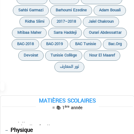
Sahbi Garmazi
Barhoumi Ezedine
Adam Bouali
Ridha Slimi
2017–2018
Jalel Chakroun
Mtibaa Maher
Sarra Haddeji
Ourari Abdessattar
BAC-2018
BAC-2019
BAC Tunisie
Bac.org
Devoirat
Tunisie Collège
Nour El Maaref
نور المعارف
MATIÈRES SCOLAIRES
Devoirs
Devoirs
ère
≡ 📚 1
année
Cours
Séries
Résumés
Devoirs
Français
التاريخ
التفكير الإسلامي
Physique