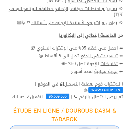
( REC 📼 )
تسجيلات الحصص المباشرة
💠
تمارين و امتحانات مرفقة بالإصلاح مطابقة للبرنامج الرسمي
💠
🇹🇳
⁉ 🙋🏼
تواصل مباشر مع الأساتذة للإجابة على أسئلتك
💠
من
الخامسة ابتدائي
إلى
البكالوريا
🎁
الإشتراك السنوي
على
خَصْم 35%
⬅ احصل على
تصل الي 5 أقساط 😍
تسهيلات في الدفع
⬅
للإخوة تصل 50% 👪
تخفيضات
⬅
لمدة أسبوع
تجربة مجانية
⬅
ℹ للإشتراك قوم بعملية التسجيل🔐 في الموقع |
WWW.TADRIS.TN
🌐
96.609.606
ثم يرجى الاتصال بالرقم 📞 |
لتفعيل✔ حسابك.
ÉTUDE EN LIGNE / DOUROUS DA3M &
TADAROK