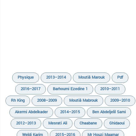
Physique
2013–2014
Moutiâ Marouk
Pdf
2016–2017
Barhoumi Ezedine 1
2010–2011
Rh King
2008–2009
Moutiâ Mabrouk
2009–2010
Akermi Abdelkader
2014–2015
Ben Abdeljelil Sami
2012–2013
Mesrati Ali
Chaabane
Ghidaoui
Weldi Karim
2015–2016
Mr Houzi Maamar