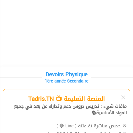
Devoirs Physique
1ère année Secondaire
المنصة التعليمة 📺 Tadris.TN
مافات شيء :
تدريس
دروس دعم وتدارك عن بعد
في جميع
المواد الأساسية📚.
( Live 🔴 )
حصص مباشرة تفاعليّة
💠