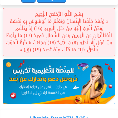
بِسْمِ اللَّـهِ الرَّحْمَـٰنِ الرَّحِيمِ
« وَلَقَدْ خَلَقْنَا الْإِنْسَانَ وَنَعْلَمُ مَا تُوَسْوِسُ بِهِ نَفْسُهُ
وَنَحْنُ أَقْرَبُ إِلَيْهِ مِنْ حَبْلِ الْوَرِيدِ (16) إِذْ يَتَلَقَّى
الْمُتَلَقِّيَانِ عَنِ الْيَمِينِ وَعَنِ الشِّمَالِ قَعِيدٌ (17) مَا يَلْفِظُ
مِنْ قَوْلٍ إِلَّا لَدَيْهِ رَقِيبٌ عَتِيدٌ (18) وَجَاءَتْ سَكْرَةُ الْمَوْتِ
بِالْحَقِّ ذَلِكَ مَا كُنْتَ مِنْهُ تَحِيدُ (19) (ق) »