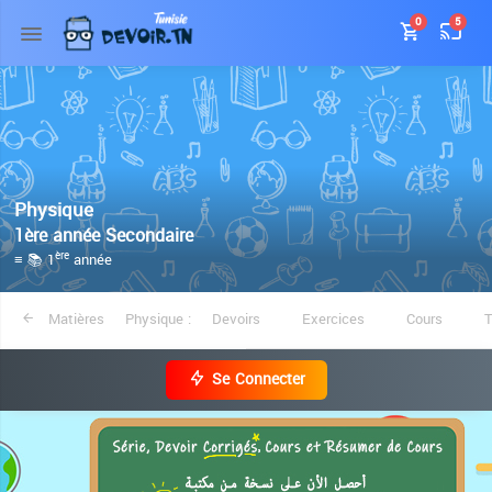
0
5
Physique
1ère année Secondaire
≡ 📚 1
année
ère
Matières
Physique :
Devoirs
Exercices
Cours
Se Connecter