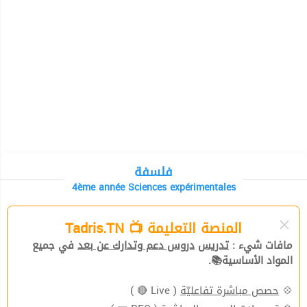
فلسفة
4ème année Sciences expérimentales
المنصة التعليمة 📺 Tadris.TN
مافات شيء :
تدريس
دروس دعم وتدارك عن بعد
في جميع
المواد الأساسية📚.
( Live 🔴 )
حصص مباشرة تفاعليّة
💠