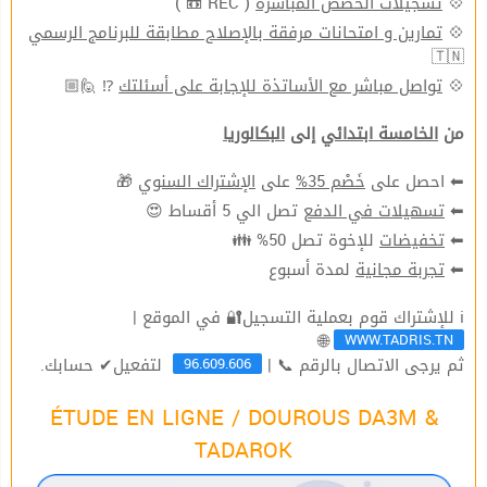
( REC 📼 )
تسجيلات الحصص المباشرة
💠
تمارين و امتحانات مرفقة بالإصلاح مطابقة للبرنامج الرسمي
💠
🇹🇳
⁉ 🙋🏼
تواصل مباشر مع الأساتذة للإجابة على أسئلتك
💠
من
الخامسة ابتدائي
إلى
البكالوريا
🎁
الإشتراك السنوي
على
خَصْم 35%
⬅ احصل على
تصل الي 5 أقساط 😍
تسهيلات في الدفع
⬅
للإخوة تصل 50% 👪
تخفيضات
⬅
لمدة أسبوع
تجربة مجانية
⬅
ℹ للإشتراك قوم بعملية التسجيل🔐 في الموقع |
WWW.TADRIS.TN
🌐
96.609.606
ثم يرجى الاتصال بالرقم 📞 |
لتفعيل✔ حسابك.
ÉTUDE EN LIGNE / DOUROUS DA3M &
TADAROK