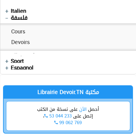
Résumés des cours
Exercices
Devoirs
Devoirs
Français
Résumés
Italien
Résumés de cours
Résumés
فلسفة
Séries
Cours
Sujets BAC PRATIQUE
Séries
Autres
Devoirs
Cours
Séries
Cours
Devoirs
Vidéos
Cours
Exercices
Devoirs
Devoirs
Manuels Scolaires
Devoirs
Videos
Allemand
Vidéos
Enchainement
Informatique
Mathématiques
Physique
Anglais
Sport
Cours
العربية
Sciences SVT
Espagnol
Librairie Devoir.TN مكتبة
أحصل
الأن
على نسخة من الكتب
،
53 044 233
إتصل على
99 062 769