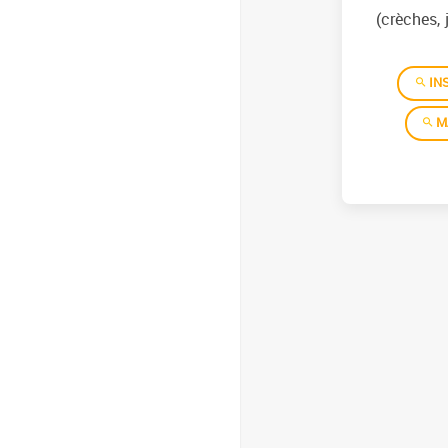
(crèches, 
INS
M