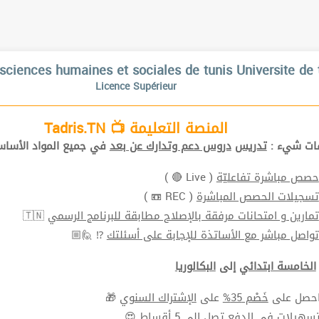
sciences humaines et sociales de tunis Universite de 
Licence Supérieur
المنصة التعليمة 📺 Tadris.TN
افات شيء
تدريس
دروس دعم وتدارك عن بعد
في جميع المواد الأ📚.
( Live 🔴 )
حصص مباشرة تفاعليّة
( REC 📼 )
تسجيلات الحصص المباشرة
🇹🇳
تمارين و امتحانات مرفقة بالإصلاح مطابقة للبرنامج الرسمي
⁉ 🙋🏼
تواصل مباشر مع الأساتذة للإجابة على أسئلتك
الخامسة ابتدائي
إلى
البكالوريا
🎁
الإشتراك السنوي
على
خَصْم 35%
⬅ ل على
سهيلات في الدفع
تصل الي 5 أقساط 😍