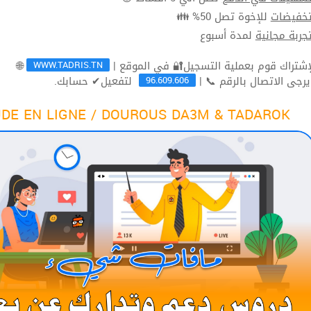
للإخوة تصل 50% 👪
تخفيضا
لمدة أسبوع
تجربة مجاني
WWW.TADRIS.TN
🌐
96.609.606
لتفعيل✔ حسابك.
ثم يرجى الاتصال بالرقم 
DE EN LIGNE / DOUROUS DA3M & TADAROK