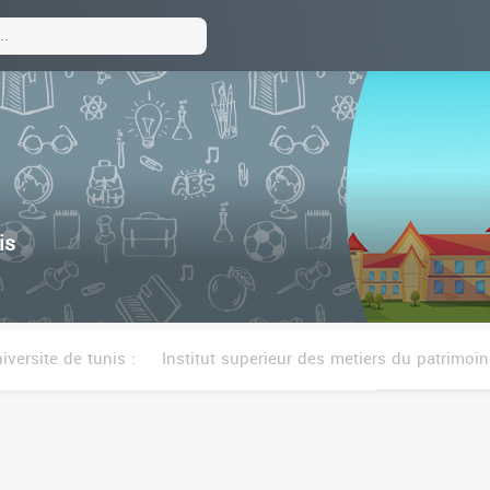
is
iversite de tunis :
Institut superieur des metiers du patrimoin
t superieur des beaux arts de tunis
Institut superieur des 
re des sciences economiques et commerciales de tunis
Eco