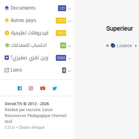
Documents
121
Eco
Autres pays
2373
Superieur
فيديوهات تعليمية
Institut superieu
1653
احتساب المعدلات
≡ 📚
43
Licence
Inst
وين نقري صغيري؟
5563
Liens
4
Devoir.TN © 2013 - 2026
.
Réalisé par
Hassine Zarrat
Ressources Pédagogique
Chortani
Atef
C.G.U
•
Charte éthique