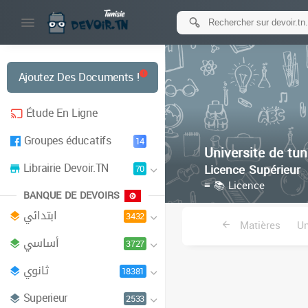
Ajoutez Des Documents !
Étude En Ligne
Groupes éducatifs
14
Universite de tun
Librairie Devoir.TN
Licence Supérieur
70
≡ 📚 Licence
BANQUE DE DEVOIRS
ابتدائي
3432
Matières
Un
أساسي
3727
Institu
ثانوي
18381
Superieur
2533
Ecole superieu