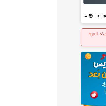
≡ 📚
Licen
«  المرة