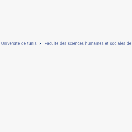
le normale supérieure
Institut supérieur aux etudes littér
r de l'animation pour la jeunesse et la culture de bir el bey
Universite de tunis
Faculte des sciences humaines et sociales de
itut superieur des etudes appliquees en humanites de tunis
Institut superieur d'art dramatique d