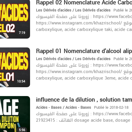
Rappel 02 Nomenclature Acide Carbo
Les Dérivés d'acides / Les Dérivés d'acides
Publié le 
زورونا على صفحة الفيسبوك : https://www.facebook.com/khazrischool/
https://www.instagram.com/khazrischool/ الموقع :khazrischool.com الهاتف : 21923415 acide
carboxylique, acide carboxylique taki, acide c
7:19
Rappel 01 Nomenclature d'alcool alip
Les Dérivés d'acides / Les Dérivés d'acides
Publié le 
زورونا على صفحة الفيسبوك : https://www.facebook.com/khazrischool/
https://www.instagram.com/khazrischool/ الموقع :khazrischool.com الهاتف : 21923415 acide
carboxylique, acide carboxylique 3eme, acide c
10:54
influence de la dilution , solution t
Acides - Bases / Acides - Bases
Publié le 2018-02-18
زورونا على صفحة الفيسبوك : https://www.facebook.com/khazrischool/ الموقع :khazrischool.com
الهاتف : 21923415 dosage acide base,
5:56