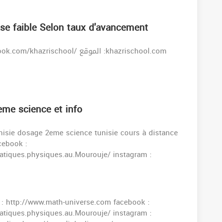
base faible Selon taux d'avancement
eme science et info
isie dosage 2eme science tunisie cours à distance
cebook :
tiques.physiques.au.Mourouje/ instagram :
 : http://www.math-universe.com facebook :
tiques.physiques.au.Mourouje/ instagram :