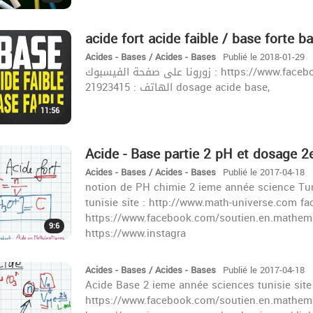
acide fort acide faible / base forte 
Acides - Bases / Acides - Bases
Publié le 2018-01-29
زورونا على صفحة الفيسبوك : https://www.facebook.com/khazrischool/ الموقع :khazrischool.com
الهاتف : 21923415 dosage acide base,
11:56
Acide - Base partie 2 pH et dosage 2
Acides - Bases / Acides - Bases
Publié le 2017-04-18
notion de PH chimie 2 ieme année science Tun
tunisie site : http://www.math-universe.com fa
https://www.facebook.com/soutien.en.mathema
9:6
https://www.instagra
Acides - Bases / Acides - Bases
Publié le 2017-04-18
Acide Base 2 ieme année sciences tunisie site
https://www.facebook.com/soutien.en.mathema