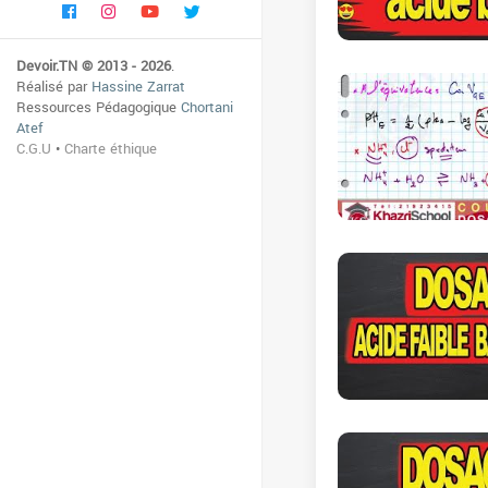
Devoir.TN © 2013 - 2026
.
Réalisé par
Hassine Zarrat
Ressources Pédagogique
Chortani
Atef
C.G.U
•
Charte éthique