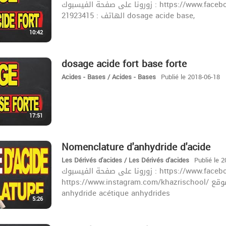
زورونا على صفحة الفيسبوك : https://www.facebook.com/khazrischool/ الموقع :khazrischool.com
الهاتف : 21923415 dosage acide base,
10:42
dosage acide fort base forte
Acides - Bases / Acides - Bases
Publié le 2018-06-18
17:51
Nomenclature d'anhydride d'acide
Les Dérivés d'acides / Les Dérivés d'acides
Publié le 
زورونا على صفحة الفيسبوك : https://www.facebook.com/khazrischool/
https://www.instagram.com/khazrischool/ الموقع :khazrischool.com الهاتف : 21923415 anhydride
anhydride acétique anhydrides
5:26