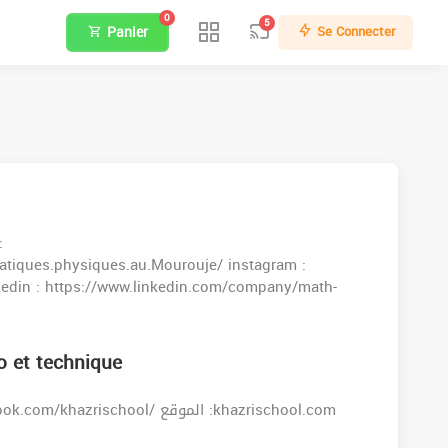
0
5
Panier
Se Connecter
:
tiques.physiques.au.Mourouje/ instagram :
kedin : https://www.linkedin.com/company/math-
o et technique
زورونا على صفحة الفيسبوك : https://www.facebook.com/khazrischool/ الموقع :khazrischool.com