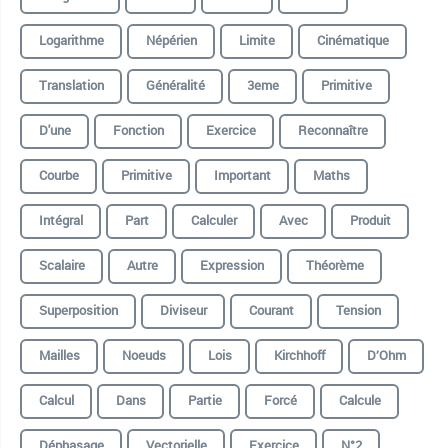
Logarithme
Népérien
Limite
Cinématique
Translation
Généralité
3eme
Primitive
D'une
Fonction
Exercice
Reconnaître
Courbe
Primitive
Important
Maths
Intégral
Part
Calculer
Avec
Produit
Scalaire
Autre
Expression
Théorème
Superposition
Diviseur
Courant
Tension
Mailles
Noeuds
Lois
Kirchhoff
D’Ohm
Calcul
Dans
Partie
Forcé
Calcule
Déphasage
Vectorielle
Exercice
N°2