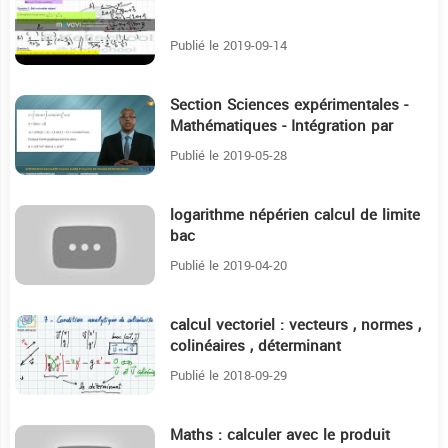
Publié le 2019-09-14
Section Sciences expérimentales -
8:1
Mathématiques - Intégration par
partie calcul d’aire
Publié le 2019-05-28
logarithme népérien calcul de limite
4:25
bac
Publié le 2019-04-20
calcul vectoriel : vecteurs , normes ,
16:18
colinéaires , déterminant
Publié le 2018-09-29
Maths : calculer avec le produit
22:27