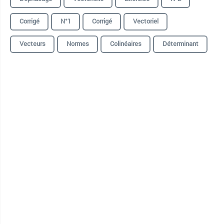
Corrigé
N°1
Corrigé
Vectoriel
Vecteurs
Normes
Colinéaires
Déterminant