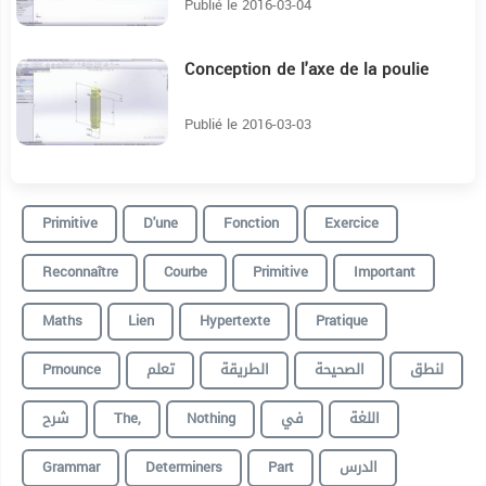
Publié le 2016-03-04
Conception de l'axe de la poulie
5:55
Publié le 2016-03-03
Primitive
D'une
Fonction
Exercice
Reconnaître
Courbe
Primitive
Important
Maths
Lien
Hypertexte
Pratique
Prnounce
تعلم
الطريقة
الصحيحة
لنطق
شرح
The,
Nothing
في
اللغة
Grammar
Determiners
Part
الدرس