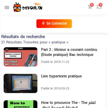
0
5
Se Connecter
Résultats de recherche
21 Résultats Trouvées pour « pratique »
Part 2 : Moteur a courant continu
2:39
(Etude pratique) Bac technique
Publié le 2019-11-23
Lien hypertexte pratique
15:11
Publié le 2019-03-23
How to prnounce The - The تعلم
2:32
الطريقة الصحيحة لنطق