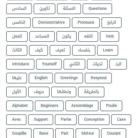
السادس
تكوين
الاسئلة
Questions
الخامس
Demonstrative
Pronouns
الرابع
الفعل
المساعد
يكون
اللغه
Verb
الثالث
كيف
تعرف
بنفسك
Learn
Introduce
Yourself
الثاني
تحيات
الرد
عليها
English
Greetings
Respond
بالطريقة
ونطقها
حروف
الأول
Alphabet
Beginners
Assemblage
Poulie
Avec
Support
Partie
Conception
L'axe
Goupille
Base
Part
Moteur
Courant