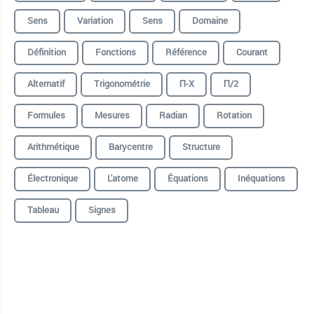
Sens
Variation
Sens
Domaine
Définition
Fonctions
Référence
Courant
Alternatif
Trigonométrie
Π-X
Π/2
Formules
Mesures
Radian
Rotation
Arithmétique
Barycentre
Structure
Électronique
L'atome
Équations
Inéquations
Tableau
Signes