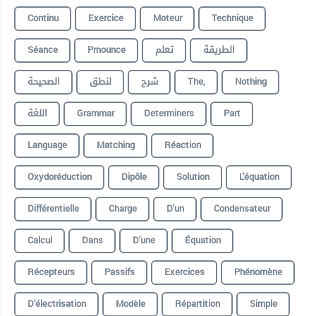
Continu
Exercice
Moteur
Technique
Séance
Prnounce
تعلم
الطريقة
الصحيحة
لنطق
شرح
The,
Nothing
اللغة
Grammar
Determiners
Part
Language
Matching
Réaction
Oxydoréduction
Dipôle
Solution
L'équation
Différentielle
Charge
D'un
Condensateur
Calcul
Dans
D'une
Équation
Récepteurs
Passifs
Exercices
Phénomène
D'électrisation
Modèle
Répartition
Simple