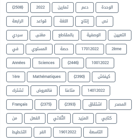
{2508}
2022
تمارين
دعم
الوحدة
نص
إنتاج
اللغة
قواعد
الرابعة
التعيين
الوصفية
بالمقاطع
مغنى
سردي
في
المستوي
حصة
17012022
2ème
Années
Sciences
{2446}
10012022
1ère
Mathématiques
{2390}
كيفاش
تشترك
فالعروض
متاعنا
14012022
Français
{2375}
{2393}
اشتقاق
المصدر
كتابي
المزيد
الثّلاثي
الفعل
من
التخطيط
الفر
19012022
التاسعة