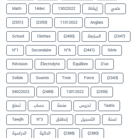
Math
14dec
13022022
إيقاظ
علمي
{2551}
{2350}
11012022
Anglais
School
Clothes
{2400}
السابعة
{2347}
N°1
Secondaire
N°6
{2441}
Série
Révision
Électrolyte
Équilibre
D'un
Solide
Soumis
Trois
Force
{2343}
04022022
{2489}
13012022
{2356}
تصنع
حساب
منصة
تدريس
Tadris
Tawjih
N°3
إنطلاق
التسجيل
لسنة
الدراسية
الحالية
{2388}
{2380}