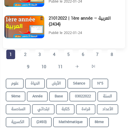
Publié le 2022-01-24
21012022 | 1ère année – العربية
18:41
{2434}
Publié le 2022-01-24
1
2
3
4
5
6
7
8
9
10
11
علوم
الحياة
الأرض
Séance
N°5
9ème
Année
Base
03022022
السنة
الأعداد
قراءة
كتابة
ابتدائي
السادسة
الكسرية
{2493}
Mathématique
8ème