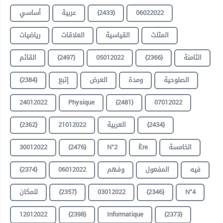
أساسي
عربية
{2433}
06022022
المثلث
القياسية
العلاقات
رياضيات
القائم
{2497}
05012022
{2366}
الثامنة
{2384}
إتبع
العرض
ومدة
الصلوحية
24012022
Physique
{2481}
07012022
{2362}
21012022
العربية
{2434}
30012022
{2476}
N°2
Ère
الخامسة
{2374}
06012022
وفهم
المفعول
فيه
للمكان
{2357}
03012022
{2346}
N°4
12012022
{2398}
Informatique
{2373}