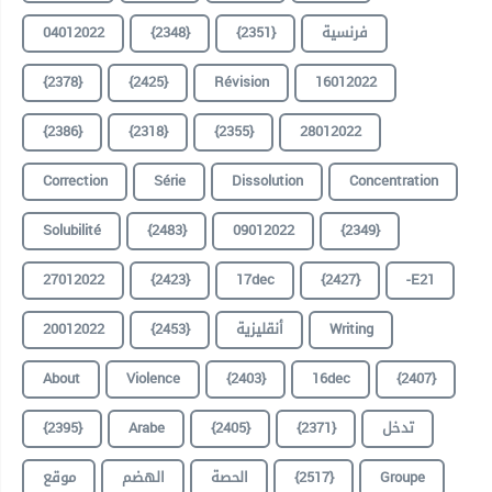
04012022
{2348}
{2351}
فرنسية
{2378}
{2425}
Révision
16012022
{2386}
{2318}
{2355}
28012022
Correction
Série
Dissolution
Concentration
Solubilité
{2483}
09012022
{2349}
27012022
{2423}
17dec
{2427}
-E21
20012022
{2453}
أنقليزية
Writing
About
Violence
{2403}
16dec
{2407}
{2395}
Arabe
{2405}
{2371}
تدخل
موقع
الهضم
الحصة
{2517}
Groupe