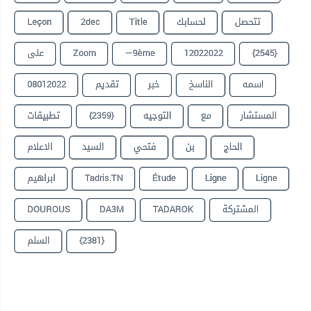
Leçon
2dec
Title
لحسابك
تتحصل
على
Zoom
—9ème
12022022
{2545}
08012022
تقديم
خبر
الناسخ
اسمه
تطبيقات
{2359}
التوجيه
مع
المستشار
الحاج
بن
فتحي
السيد
الاعلام
ابراهيم
Tadris.TN
Étude
Ligne
Ligne
DOUROUS
DA3M
TADAROK
المشتركة
السلم
{2381}