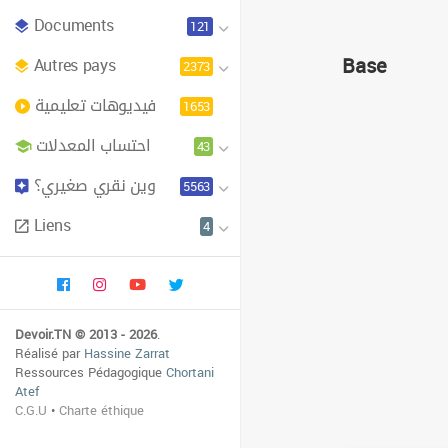
Documents
121
Base
Autres pays
2373
فيديوهات تعليمية
1653
احتساب المعدلات
43
وين نقري صغيري؟
5563
Liens
4
Devoir.TN © 2013 - 2026
.
Réalisé par
Hassine Zarrat
Ressources Pédagogique
Chortani
Atef
C.G.U
•
Charte éthique