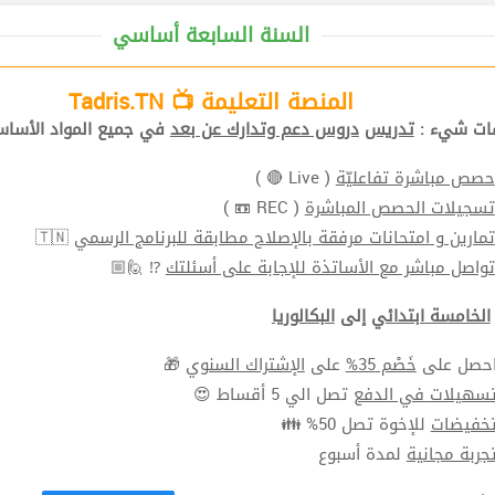
السنة السابعة أساسي
المنصة التعليمة 📺 Tadris.TN
افات شيء
تدريس
دروس دعم وتدارك عن بعد
في جميع المواد الأ📚.
( Live 🔴 )
حصص مباشرة تفاعليّة
( REC 📼 )
تسجيلات الحصص المباشرة
🇹🇳
تمارين و امتحانات مرفقة بالإصلاح مطابقة للبرنامج الرسمي
⁉ 🙋🏼
تواصل مباشر مع الأساتذة للإجابة على أسئلتك
الخامسة ابتدائي
إلى
البكالوريا
🎁
الإشتراك السنوي
على
خَصْم 35%
⬅ ل على
سهيلات في الدفع
تصل الي 5 أقساط 😍
خفيضات
للإخوة تصل 50% 👪
جربة مجانية
لمدة أسبوع