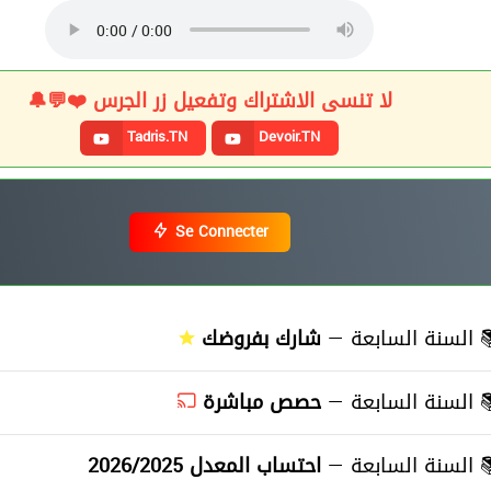
لا تنسى الاشتراك وتفعيل زر الجرس ❤️💬🔔
Tadris.TN
Devoir.TN
Se Connecter
شارك بفروضك
السنة السابعة —
≡
حصص مباشرة
السنة السابعة —
≡
احتساب المعدل 2026/2025
السنة السابعة —
≡