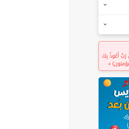
« سَّيِّئَةَ نَحْنُ أَعْلَمُ بِمَا يَصِفُونَ (96) وَقُلْ رَبِّ أَعُوذُ بِكَ