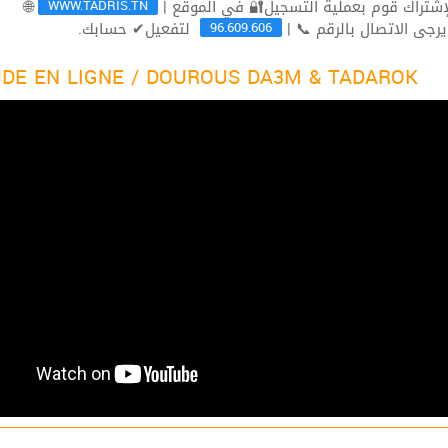
WWW.TADRIS.TN
🌐
96.609.606
لتفعيل✔ حسابك.
ثم يرجى الاتصال بالرقم 
DE EN LIGNE / DOUROUS DA3M & TADAROK