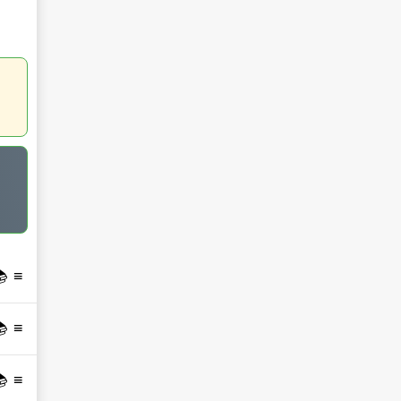
 📚
 📚
 📚