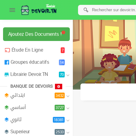
Ajoutez Des Documents !
Étude En Ligne
7
Groupes éducatifs
14
Librairie Devoir.TN
70
BANQUE DE DEVOIRS
ابتدائي
3432
أساسي
3727
ثانوي
18381
Superieur
2533